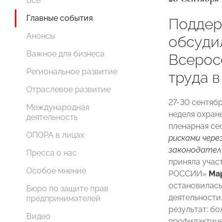
Все
Главные события
Поддер
Анонсы
обсуди
Важное для бизнеса
Всерос
Региональное развитие
труда в
Отраслевое развитие
27-30 сентяб
Международная
неделя охран
деятельность
пленарная се
ОПОРА в лицах
рисками чере
законодател
Пресса о нас
приняла учас
Особое мнение
РОССИИ»
Мар
остановилась
Бюро по защите прав
деятельности
предпринимателей
результат: б
Видео
профилактиче