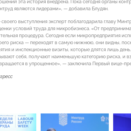
ошений эта история внедрена. Пока сегодня органы контр
нтруд являются лидерами»,
— добавила Блудян
.
 своего выступления эксперт поблагодарила главу Минтр
енки условий труда для микробизнеса. «От предпринимат
тельная процедура. Сегодня если микропредприятия исп
оего риска
—
переходят в самую нижнюю, они видны, пос
тия и инспекционные визиты, которые длятся лишь день.
ывают себя, получают наименьшую категорию риска, и 
вращается в упрощенное»,
— заключила Первый вице-пр
гресс