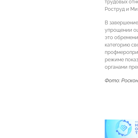
трудовых отн
Роструд и Ми
В завершение
упрощении оц
это обремени
категорию св
профмероприя
режиме показ
органами пре
Фото: Роскон