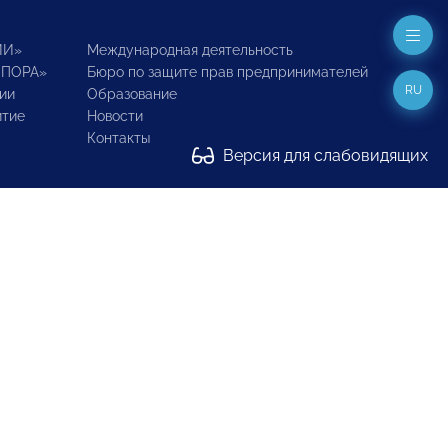
ИИ»
Международная деятельность
ОПОРА»
Бюро по защите прав предпринимателей
RU
ии
Образование
итие
Новости
Контакты
Версия для слабовидящих