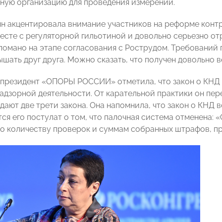
ную организацию для проведения измерений.
н акцентировала внимание участников на реформе контр
есте с регуляторной гильотиной и довольно серьезно от
ломано на этапе согласования с Рострудом. Требований п
ышать друг друга. Можно сказать, что получен довольно 
президент «ОПОРЫ РОССИИ» отметила, что закон о КНД 
адзорной деятельности. От карательной практики он пер
ждают
две трети закона. Она напомнила, что закон о КНД вс
я его постулат о том, что палочная система отменена: «
о количеству проверок и суммам собранных штрафов, п