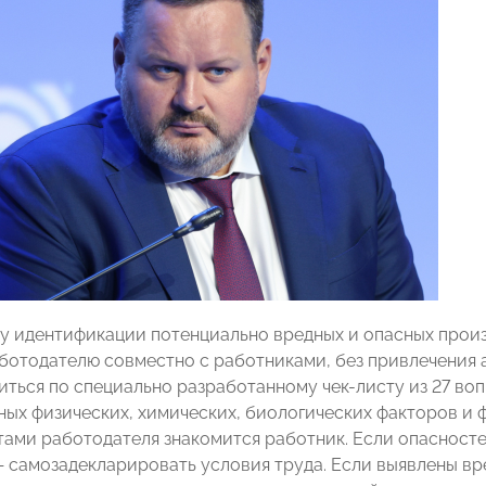
ру идентификации потенциально вредных и опасных прои
ботодателю совместно с работниками, без привлечения 
иться по специально разработанному чек-листу из 27 в
ных физических, химических, биологических факторов и 
етами работодателя знакомится работник. Если опасност
—
самозадекларировать условия труда. Если выявлены вр