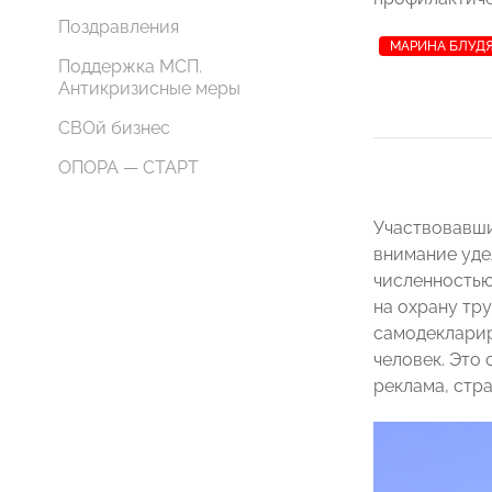
Поздравления
МАРИНА БЛУД
Поддержка МСП.
Антикризисные меры
СВОй бизнес
ОПОРА — СТАРТ
Участвовавши
внимание уде
численностью
на охрану тр
самодекларир
человек. Это
реклама, стр