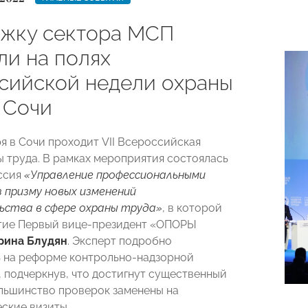
жку сектора МСП
ли на полях
сийской недели охраны
 Сочи
ря в Сочи проходит VII Всероссийская
ы труда. В рамках мероприятия состоялась
ссия
«Управление профессиональными
з призму новых изменений
ьства в сфере охраны труда»
, в которой
тие Первый вице-президент «ОПОРЫ
ина Блудян
. Эксперт подробно
 на реформе контрольно-надзорной
, подчеркнув, что достигнут существенный
ольшинство проверок заменены на
ские визиты.