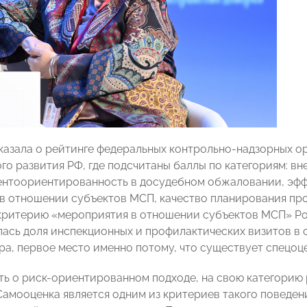
казала о рейтинге федеральных контрольно-надзорных о
го развития РФ, где подсчитаны баллы по категориям: в
ентоориентированность в досудебном обжаловании, эфф
в отношении субъектов МСП, качество планирования про
 критерию «мероприятия в отношении субъектов МСП» Ро
ась доля инспекционных и профилактических визитов в 
ра, первое место именно потому, что существует спецоц
ть о риск-ориентированном подходе, на свою категори
Самооценка является одним из критериев такого поведени