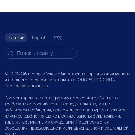
Русский
English
中文
© 2023 Общероссийская общественная организация малого
и среднего предпринимательства «ОПОРА РОССИИ».
Все права защищены.
Комментарии на сайте проходят модерацию. Согласно
требованиям российского законодательства, мы не
публикуем сообщения, содержащие нецензурную лексику
и/или оскорбления, даже в случае замены букв точками,
тире и любыми иными символами. Не допускаются
сообщения, призывающие к межнациональной и социальной
розни.