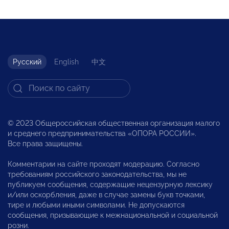
Русский
English
中文
© 2023 Общероссийская общественная организация малого
и среднего предпринимательства «ОПОРА РОССИИ».
Все права защищены.
Комментарии на сайте проходят модерацию. Согласно
требованиям российского законодательства, мы не
публикуем сообщения, содержащие нецензурную лексику
и/или оскорбления, даже в случае замены букв точками,
тире и любыми иными символами. Не допускаются
сообщения, призывающие к межнациональной и социальной
розни.