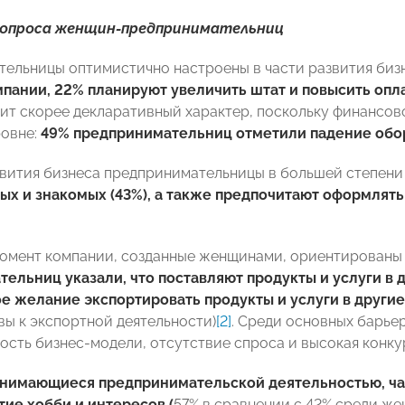
опроса женщин-предпринимательниц
ельницы оптимистично настроены в части развития биз
пании, 22% планируют увеличить штат и повысить опла
ит скорее декларативный характер, поскольку финансов
овне:
49% предпринимательниц отметили падение обо
звития бизнеса предпринимательницы в большей степени
ых и знакомых (43%), а также предпочитают оформлят
омент компании, созданные женщинами, ориентированы 
ельниц указали, что поставляют продукты и услуги в 
е желание экспортировать продукты и услуги в други
вы к экспортной деятельности)
[2]
. Среди основных барье
ость бизнес-модели, отсутствие спроса и высокая конку
нимающиеся предпринимательской деятельностью, ча
тие хобби и интересов (
57% в сравнении с 42% среди же