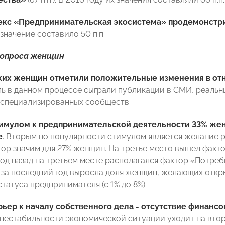
кс «Предпринимательская экосистема» продемонстриро
 значение составило 50 п.п.
 опроса женщин
ких женщин отметили положительные изменения в о
ь в данном процессе сыграли публикации в СМИ, реаль
 специализированных сообществ.
имулом к предпринимательской деятельности 33% же
е
. Вторым по популярности стимулом является желание 
ор значим для 27% женщин. На третье место вышел факто
 год назад на третьем месте располагался фактор «Потре
о за последний год выросла доля женщин, желающих откр
татуса предпринимателя (с 1% до 8%).
ьер к началу собственного дела - отсутствие финансо
 нестабильности экономической ситуации уходит на втор