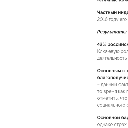
Частный инде
2016 году его
Результаты
42% российс
Ключевую рол
деятельность
Основным ст
благополучи
– данный факт
то время как
отметить, чт
социального с
Основной бар
однако страх