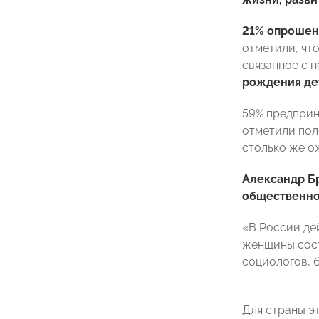
21% опрошен
отметили, чт
связанное с 
рождения де
59% предприн
отметили пол
столько же о
Александр Б
общественно
«В России дей
женщины сост
социологов, 
Для страны э