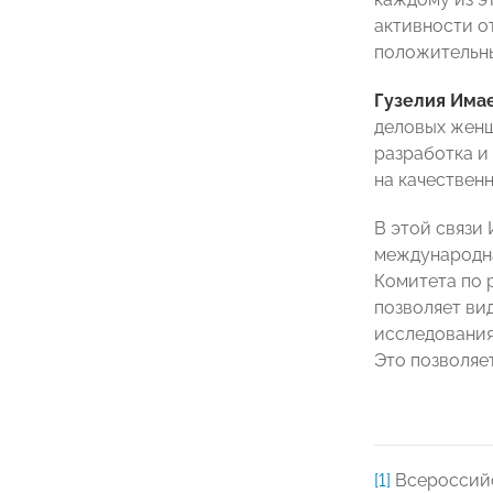
активности о
положительны
Гузелия Има
деловых женщи
разработка и
на качествен
В этой связи
международна
Комитета по 
позволяет вид
исследования
Это позволяе
[1]
Всероссийс