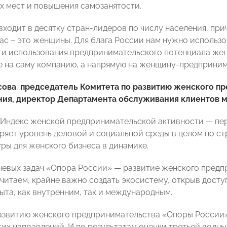
х мест и повышения самозанятости.
входит в десятку стран-лидеров по числу населения, пр
нас – это женщины. Для блага России нам нужно использ
и использования предпринимательского потенциала жен
е на саму компанию, а напрямую на женщину-предприним
сова
,
председатель Комитета по развитию женского п
ия, директор Департамента обслуживания клиентов ма
Индекс женской предпринимательской активности — пе
ряет уровень деловой и социальной среды в целом по ст
ры для женского бизнеса в динамике.
чевых задач «Опора России» — развитие женского предп
считаем, крайне важно создать экосистему, открыв досту
ыта, как внутренним, так и международным.
азвитию женского предпринимательства «Опоры России
тих направлений. И по результатам оценки третьей вол