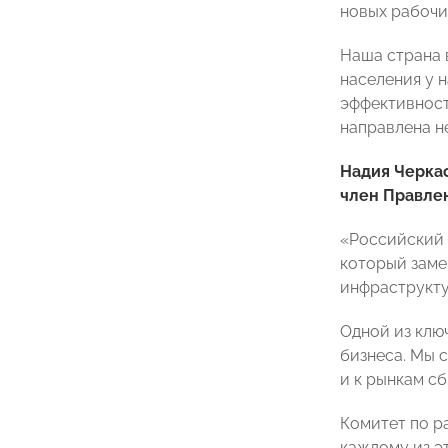
новых рабочи
Наша страна 
населения у 
эффективност
направлена н
Надия Черка
член Правлен
«Российский 
который заме
инфраструкту
Одной из клю
бизнеса. Мы 
и к рынкам сб
Комитет по р
каждому из э