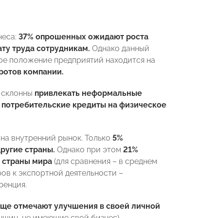
неса:
37% опрошенных ожидают роста
ту труда сотрудникам.
Однако данный
ое положение предприятий находится на
ротов компании.
 склонны
привлекать неформальные
ь потребительские кредиты на физическое
на внутренний рынок. Только
5%
другие страны.
Однако при этом
21%
е страны мира
(для сравнения – в среднем
ров к экспортной деятельности –
ренция.
ще отмечают улучшения в своей личной
нщин, не имеющие свой бизнес).