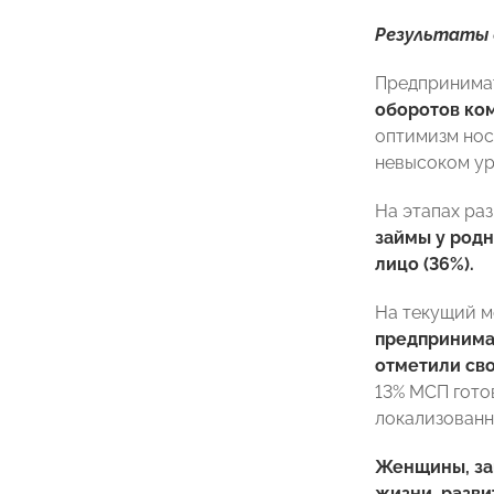
Результаты 
Предпринимат
оборотов ком
оптимизм нос
невысоком ур
На этапах ра
займы у родн
лицо (36%).
На текущий м
предпринимат
отметили сво
13% МСП гото
локализованн
Женщины, за
жизни, разви