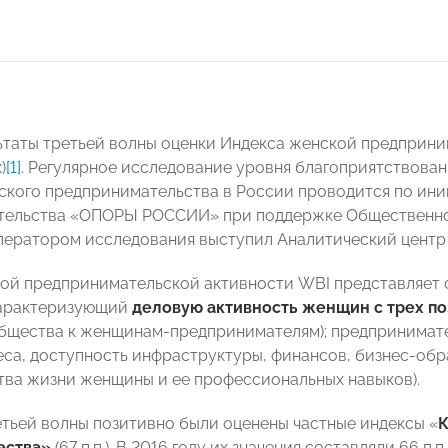
ьтаты третьей волны оценки Индекса женской предприн
)
[1]
. Регулярное исследование уровня благоприятствован
ского предпринимательства в России проводится по ини
ельства «ОПОРЫ РОССИИ» при поддержке Общественной 
ператором исследования выступил Аналитический цент
ой предпринимательской активности WBI представляет 
характеризующий
деловую активность женщин с трех п
бщества к женщинам-предпринимателям); предпринимате
еса, доступность инфраструктуры, финансов, бизнес-обра
ства жизни женщины и ее профессиональных навыков).
етьей волны позитивно были оценены частные индексы «
К
ества»
(67 п.п.). В 2016 году их значения составляли 66 п.