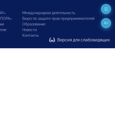
ИИ»
Международная деятельность
ОПОРА»
Бюро по защите прав предпринимателей
RU
ии
Образование
итие
Новости
Контакты
Версия для слабовидящих