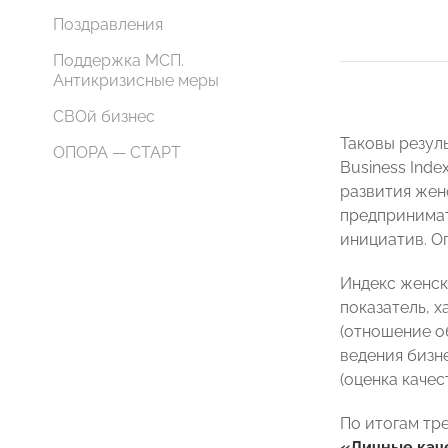
Поздравления
Поддержка МСП.
Антикризисные меры
СВОй бизнес
Таковы резул
ОПОРА — СТАРТ
Business Index
развития жен
предпринимат
инициатив. О
Индекс женск
показатель, 
(отношение о
ведения бизн
(оценка каче
По итогам тр
«Личные кач