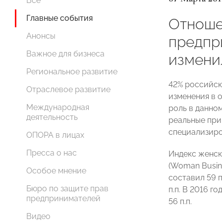
Все
Главные события
Отноше
Анонсы
предпр
Важное для бизнеса
измени
Региональное развитие
42% российс
Отраслевое развитие
изменения в 
Международная
роль в данно
деятельность
реальные при
специализиро
ОПОРА в лицах
Пресса о нас
Индекс женск
(Woman Busine
Особое мнение
составил 59 п
Бюро по защите прав
п.п. В 2016 го
предпринимателей
56 п.п.
Видео