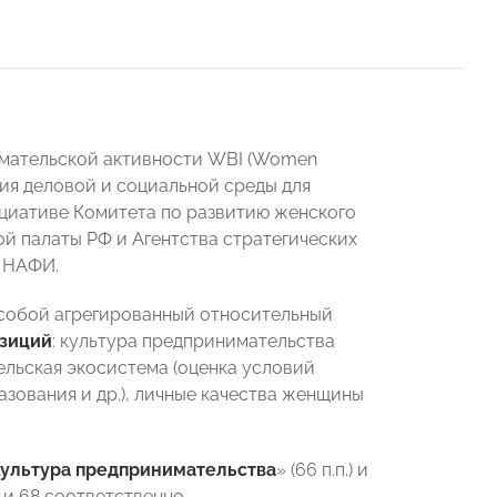
имательской активности WBI (Women
ия деловой и социальной среды для
циативе Комитета по развитию женского
палаты РФ и Агентства стратегических
р НАФИ.
собой агрегированный относительный
озиций
: культура предпринимательства
льская экосистема (оценка условий
зования и др.), личные качества женщины
ультура предпринимательства
» (66 п.п.) и
п. и 68 соответственно.