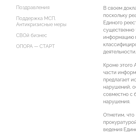
Поздравления
В своем докл
поскольку ре
Поддержка МСП.
Единого реес
Антикризисные меры
существенно 
СВОй бизнес
информацию п
классифициро
ОПОРА — СТАРТ
деятельности,
Кроме этого 
части информ
предлагает и
нарушений, о
совместно с 
нарушения.
Отметим, что
прокуратурой
ведения Един