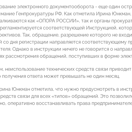
вание электронного документооборота - еще один ост
мание Генпрокуратуры РФ. Как отметила Ирина Юнкман, 
алкиваются как «ОПОРА РОССИИ», так и органы прокура
регламентируется соответствующей Инструкцией, кото
рективов. Так, обращение, разрешение которого не вход
ей со дня регистрации направляется соответствующему
ителя. Однако в инструкции ничего не говорится о напра
ях рассмотрения обращений, поступивших в форме элек
м, неиспользование технических средств связи приводит 
 получения ответа может превышать не один месяц.
рина Юнкман отметила, что нужно предусмотреть в инс
средств связи для всех «типов» обращений. Это позволил
но, оперативно восстанавливать права предпринимателе