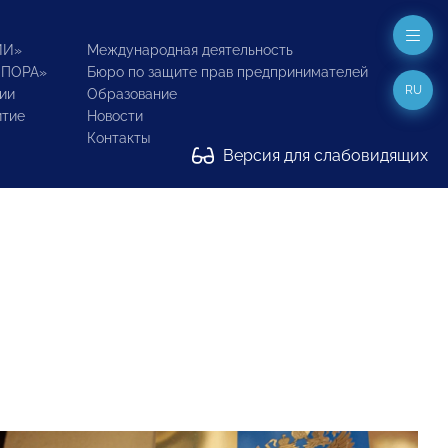
ИИ»
Международная деятельность
ОПОРА»
Бюро по защите прав предпринимателей
RU
ии
Образование
итие
Новости
Контакты
Версия для слабовидящих