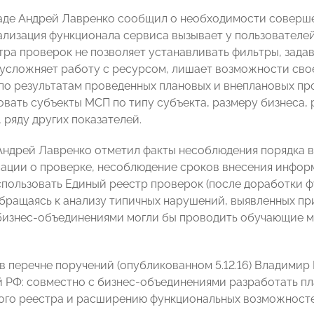
аде Андрей Лавренко сообщил о необходимости соверше
ализация функционала сервиса вызывает у пользователе
тра проверок не позволяет устанавливать фильтры, зада
усложняет работу с ресурсом, лишает возможности сво
о результатам проведенных плановых и внеплановых пр
вать субъекты МСП по типу субъекта, размеру бизнеса, р
 ряду других показателей.
Андрей Лавренко отметил факты несоблюдения порядка в
ации о проверке, несоблюдение сроков внесения инфо
спользовать Единый реестр проверок (после доработки 
бращаясь к анализу типичных нарушений, выявленных п
бизнес-объединениями могли бы проводить обучающие 
 в перечне поручений (опубликованном 5.12.16) Владимир
 РФ: совместно с бизнес-объединениями разработать п
ого реестра и расширению функциональных возможносте