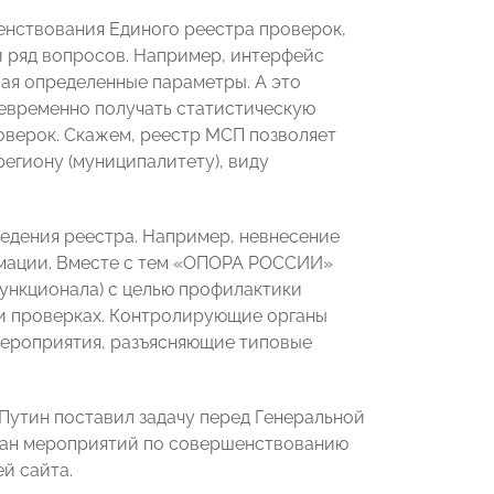
нствования Единого реестра проверок,
й ряд вопросов. Например, интерфейс
вая определенные параметры. А это
евременно получать статистическую
оверок. Скажем, реестр МСП позволяет
егиону (муниципалитету), виду
едения реестра. Например, невнесение
рмации. Вместе с тем «ОПОРА РОССИИ»
функционала) с целью профилактики
ри проверках. Контролирующие органы
мероприятия, разъясняющие типовые
 Путин поставил задачу перед Генеральной
лан мероприятий по совершенствованию
й сайта.