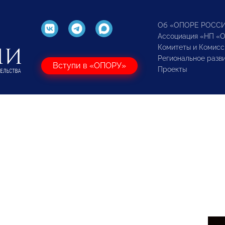
Об «ОПОРЕ РОСС
Ассоциация «НП «
Комитеты и Комисс
Региональное разв
Вступи в «ОПОРУ»
Проекты