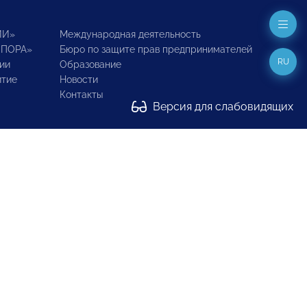
ИИ»
Международная деятельность
ОПОРА»
Бюро по защите прав предпринимателей
RU
ии
Образование
итие
Новости
Контакты
Версия для слабовидящих