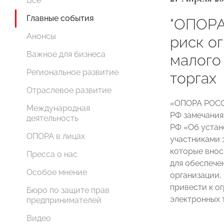
Все
Главные события
"ОПОРА
Анонсы
риск о
Важное для бизнеса
малого
Региональное развитие
торгах
Отраслевое развитие
«ОПОРА РОСС
Международная
РФ замечания
деятельность
РФ «Об устан
ОПОРА в лицах
участниками 
которые внос
Пресса о нас
для обеспече
Особое мнение
организации,
привести к о
Бюро по защите прав
электронных 
предпринимателей
Видео