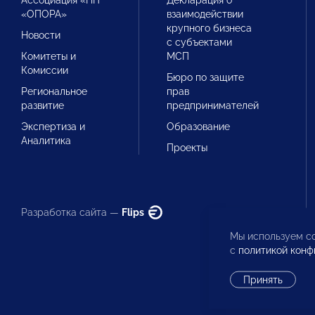
Ассоциация «НП
Декларация о
«ОПОРА»
взаимодействии
крупного бизнеса
Новости
с субъектами
Комитеты и
МСП
Комиссии
Бюро по защите
Региональное
прав
развитие
предпринимателей
Экспертиза и
Образование
Аналитика
Проекты
Разработка сайта —
Flips
Мы используем co
с
политикой конф
Принять