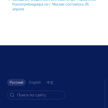
Роспотребнадзора по г. Москве состоялось 26
апреля
Русский
English
中文