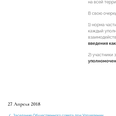
на всей терр
В свою очере
1) норма част
каждый уполн
взаимодейств
введения ка
2) участники
уполномочен
27 Апреля 2018
Заседание Общественного совета при Управлении