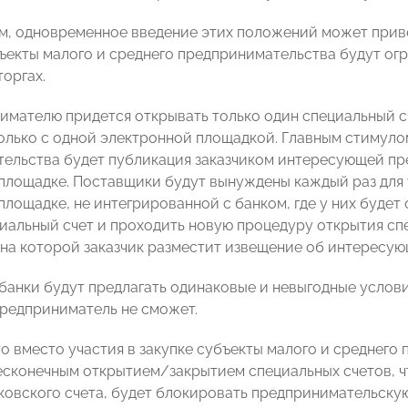
м, одновременное введение этих положений может привест
убъекты малого и среднего предпринимательства будут ог
торгах.
нимателю придется открывать только один специальный сч
олько с одной электронной площадкой. Главным стимулом
ельства будет публикация заказчиком интересующей пр
площадке. Поставщики будут вынуждены каждый раз для у
лощадке, не интегрированной с банком, где у них будет 
иальный счет и проходить новую процедуру открытия спе
 на которой заказчик разместит извещение об интересую
 банки будут предлагать одинаковые и невыгодные услови
предприниматель не сможет.
то вместо участия в закупке субъекты малого и среднег
есконечным открытием/закрытием специальных счетов, ч
ковского счета, будет блокировать предпринимательскую