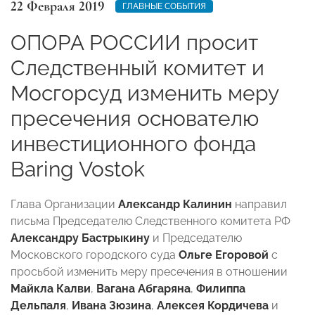
22 Февраля 2019
ГЛАВНЫЕ СОБЫТИЯ
ОПОРА РОССИИ просит
Следственный комитет и
Мосгорсуд изменить меру
пресечения основателю
инвестиционного фонда
Baring Vostok
Глава Организации
Александр Калинин
направил
письма Председателю Следственного комитета РФ
Александру Бастрыкину
и Председателю
Московского городского суда
Ольге Егоровой
с
просьбой изменить меру пресечения в отношении
Майкла Калви
,
Вагана Абгаряна
,
Филиппа
Дельпаля
,
Ивана Зюзина
,
Алексея Кордичева
и