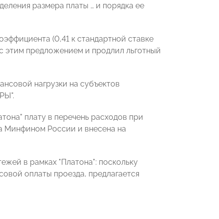
деления размера платы … и порядка ее
эффициента (0,41 к стандартной ставке
я с этим предложением и продлил льготный
нансовой нагрузки на субъектов
РЫ
".
атона" плату в перечень расходов при
а Минфином России и внесена на
ежей в рамках "Платона": поскольку
совой оплаты проезда, предлагается