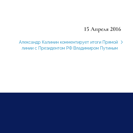
15 Апреля 2016
Александр Калинин комментирует итоги Прямой
линии с Президентом РФ Владимиром Путиным