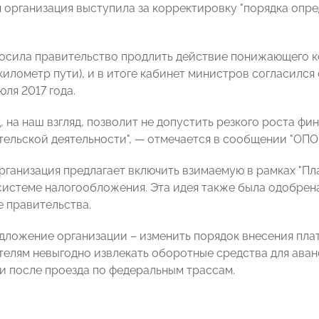
я организация выступила за корректировку "порядка опре
росила правительство продлить действие понижающего ко
 километр пути), и в итоге кабинет министров согласилс
юля 2017 года.
, на наш взгляд, позволит не допустить резкого роста фи
ельской деятельности", — отмечается в сообщении "О
ПО
организация предлагает включить взимаемую в рамках "Пл
истеме налогообложения. Эта идея также была одобрен
 правительства
.
дложение организации – изменить порядок внесения плат
елям невыгодно извлекать оборотные средства для аван
ги после проезда по федеральным трассам.