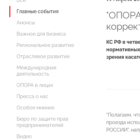
Все
Главные события
"ОПОРА
Анонсы
коррек
Важное для бизнеса
КС РФ в четв
Региональное развитие
нормативных 
Отраслевое развитие
зрения касат
Международная
деятельность
ОПОРА в лицах
Пресса о нас
Особое мнение
"Полагаем, ч
Бюро по защите прав
проезда испол
предпринимателей
РОССИИ
",
нап
Видео