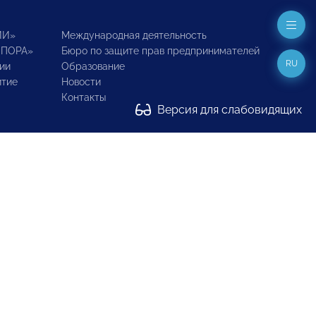
ИИ»
Международная деятельность
ОПОРА»
Бюро по защите прав предпринимателей
RU
ии
Образование
итие
Новости
Контакты
Версия для слабовидящих