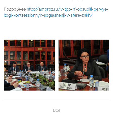
Подробнее
http://amoroz.ru/v-tpp-rf-obsudili-pervye-
itogi-kontsessionnyh-soglashenij-v-sfere-zhkh/
Все