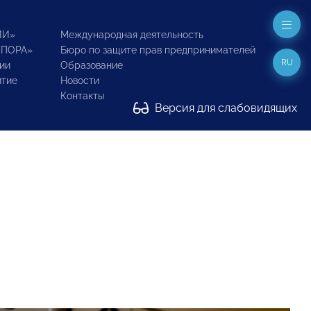
ИИ»
Международная деятельность
ОПОРА»
Бюро по защите прав предпринимателей
RU
ии
Образование
итие
Новости
Контакты
Версия для слабовидящих