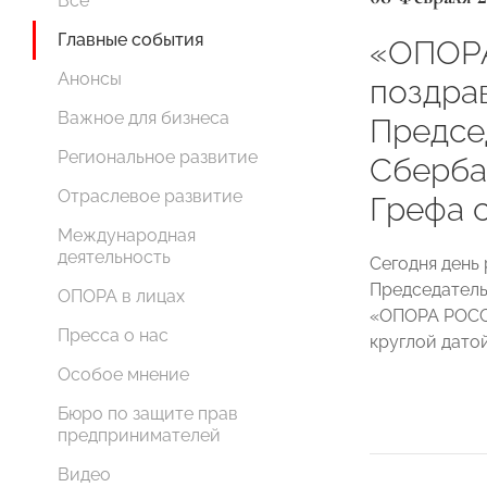
Все
Главные события
«ОПОР
Анонсы
поздра
Важное для бизнеса
Предсе
Региональное развитие
Сберба
Отраслевое развитие
Грефа 
Международная
деятельность
Сегодня день
Председател
ОПОРА в лицах
«ОПОРА РОСС
Пресса о нас
круглой датой
Особое мнение
Бюро по защите прав
предпринимателей
Видео