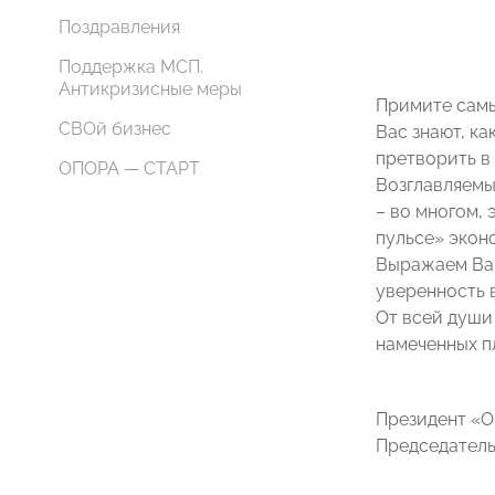
Поздравления
Поддержка МСП.
Антикризисные меры
Примите самы
СВОй бизнес
Вас знают, к
претворить в
ОПОРА — СТАРТ
Возглавляемы
– во многом,
пульсе» экон
Выражаем Вам
уверенность 
От всей души
намеченных п
Президент «
Председатель