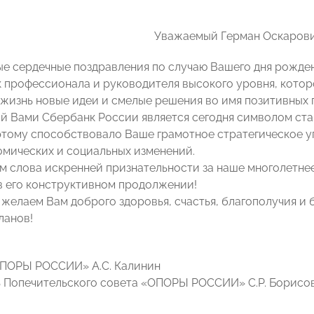
Уважаемый Герман Оскарови
е сердечные поздравления по случаю Вашего дня рожд
ак профессионала и руководителя высокого уровня, котор
 жизнь новые идеи и смелые решения во имя позитивных 
й Вами Сбербанк России является сегодня символом ста
 этому способствовало Ваше грамотное стратегическое у
омических и социальных изменений.
 слова искренней признательности за наше многолетнее
в его конструктивном продолжении!
 желаем Вам доброго здоровья, счастья, благополучия и 
ланов!
ОПОРЫ РОССИИ» А.С. Калинин
 Попечительского совета «ОПОРЫ РОССИИ» С.Р. Борисо