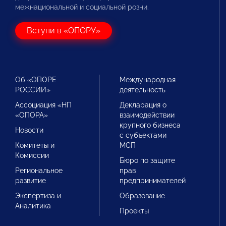
межнациональной и социальной розни.
Вступи в «ОПОРУ»
Об «ОПОРЕ
Международная
РОССИИ»
деятельность
Ассоциация «НП
Декларация о
«ОПОРА»
взаимодействии
крупного бизнеса
Новости
с субъектами
Комитеты и
МСП
Комиссии
Бюро по защите
Региональное
прав
развитие
предпринимателей
Экспертиза и
Образование
Аналитика
Проекты