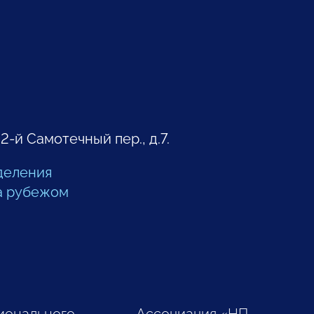
 2-й Самотечный пер., д.7.
деления
а рубежом