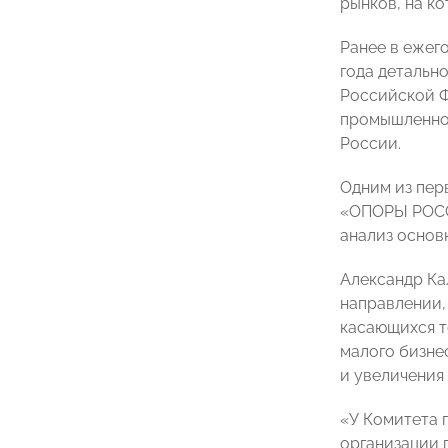
рынков, на к
Ранее в ежег
года детальн
Российской Ф
промышленной
России.
Одним из пер
«ОПОРЫ РОССИ
анализ основ
Александр Ка
направлении,
касающихся т
малого бизне
и увеличения
«У Комитета 
организации 