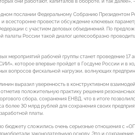
оторых они работают, капиталов в обороте, и так далее»
одном послании Федеральному Собранию Президентом Рос
о и всесторонне провести обсуждение ключевых параме
едерации с участием деловых объединений. По предл
 палаты России такой диалог целесообразно проводить
вых мероприятий рабочей группы станет проведение 17 а
И», которое впервые пройдет в Госдуме России и в ход
ных вопросов фискальной нагрузки, волнующих предприн
линин выразил уверенность в конструктивном взаимоде
 отметив положительную практику решения резонансных
оргового сбора, сохранения ЕНВД, что в итоге позволило
са более 30 млрд рублей для сохранения своих предпри
 заработной платы.
по бюджету сложились очень серьезные отношения с «
приобретали законодательную основу. Это и сохранение 