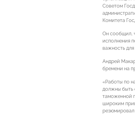
Советом Госд
администрати
Комитета Гос
Он сообщил, 
исполнения п
важность для 
Андрей Макар
бремени на п
«Работы по н
должны быть 
таможенной п
широким прив
резюмировал 