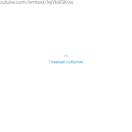
youtube.com/embed/IejYbXGKras
Главные события