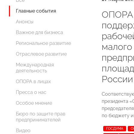
Все
Главные события
ОПОРА
Анонсы
поддер
Важное для бизнеса
рабоче
Региональное развитие
малого
Отраслевое развитие
предпр
Международная
площад
деятельность
России
ОПОРА в лицах
Пресса о нас
Соответствую
президента
Особое мнение
председателя
Бюро по защите прав
по бюджету и
предпринимателей
ГОСДУМА
О
Видео