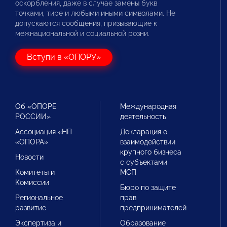
оскорбления, даже в случае замены букв
точками, тире и любыми иными символами. Не
допускаются сообщения, призывающие к
межнациональной и социальной розни.
Вступи в «ОПОРУ»
Об «ОПОРЕ
Международная
РОССИИ»
деятельность
Ассоциация «НП
Декларация о
«ОПОРА»
взаимодействии
крупного бизнеса
Новости
с субъектами
Комитеты и
МСП
Комиссии
Бюро по защите
Региональное
прав
развитие
предпринимателей
Экспертиза и
Образование