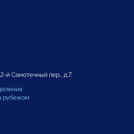
 2-й Самотечный пер., д.7.
деления
а рубежом