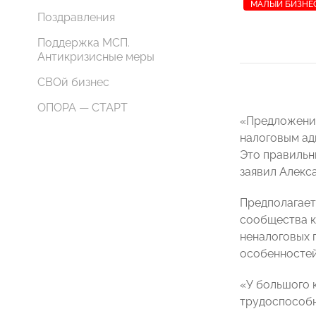
МАЛЫЙ БИЗНЕ
Поздравления
Поддержка МСП.
Антикризисные меры
СВОй бизнес
ОПОРА — СТАРТ
«Предложение
налоговым ад
Это правильны
заявил Алекс
Предполагает
сообщества к
неналоговых 
особенностей
«У большого к
трудоспособн