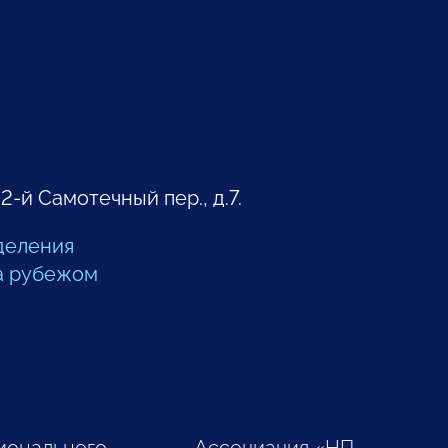
 2-й Самотечный пер., д.7.
деления
а рубежом