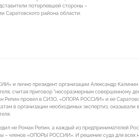
едставители потерпевшей стороны –
и Саратовского района области.
И» и лично президент организации Александр Калинин с
еля, считая приговор "несоразмерным совершенному дея
н Репин провел в СИЗО, «ОПОРА РОССИИ» и ее Саратовс
атам в организации необходимых экспертиз, оказывали
еля.
едил не Роман Репин, а каждый из предпринимателей Рос
ны – членов «ОПОРЫ РОССИИ». И решение суда для всех 