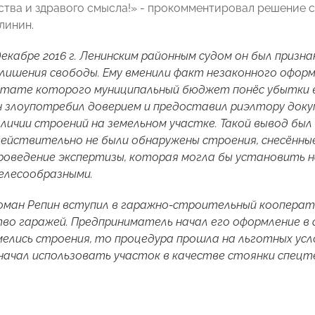
ства и здравого смысла!» - прокомментировал решение
линин.
декабре 2016 г. Ленинским районным судом он был призн
 лишения свободы. Ему вменили факт незаконного офор
льтате которого муниципальный бюджет понёс убытки в 
н злоупотребил доверием и предоставил риэлтору док
аличии строений на земельном участке. Такой вывод был 
ействительно не были обнаружены строения, снесённые в
роведение экспертизы, которая могла бы установить н
елесообразными.
Роман Репин вступил в гаражно-строительный кооперати
о гаражей. Предприниматель начал его оформление в с
мелись строения, то процедура прошла на льготных усло
начал использовать участок в качестве стоянки спецте