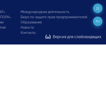
ИИ»
Международная деятельность
ОПОРА»
Бюро по защите прав предпринимателей
RU
ии
Образование
итие
Новости
Контакты
Версия для слабовидящих