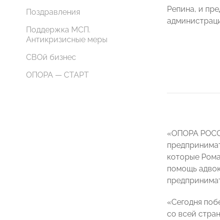
Репина, и пр
Поздравления
администраци
Поддержка МСП.
Антикризисные меры
СВОй бизнес
ОПОРА — СТАРТ
«ОПОРА РОССИ
предпринимат
которые Рома
помощь адвок
предпринимат
«Сегодня поб
со всей стра