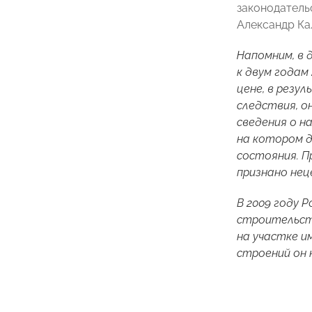
законодатель
Александр Ка
Напомним, в 
к двум годам
цене, в резу
следствия, о
сведения о н
на котором д
состояния. П
признано нец
В 2009 году 
строительств
на участке и
строений он 