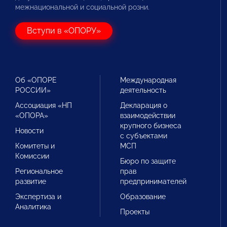
межнациональной и социальной розни.
Вступи в «ОПОРУ»
Об «ОПОРЕ
Международная
РОССИИ»
деятельность
Ассоциация «НП
Декларация о
«ОПОРА»
взаимодействии
крупного бизнеса
Новости
с субъектами
Комитеты и
МСП
Комиссии
Бюро по защите
Региональное
прав
развитие
предпринимателей
Экспертиза и
Образование
Аналитика
Проекты