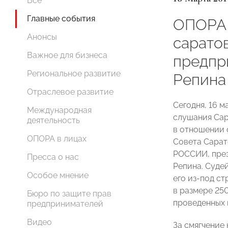
Все
Главные события
ОПОРА 
Анонсы
сарато
Важное для бизнеса
предпр
Региональное развитие
Репина
Отраслевое развитие
Сегодня, 16 м
Международная
слушания Сар
деятельность
в отношении 
ОПОРА в лицах
Совета Сарат
РОССИИ, през
Пресса о нас
Репина. Суде
Особое мнение
его из-под ст
в размере 250
Бюро по защите прав
проведенных 
предпринимателей
Видео
За смягчение