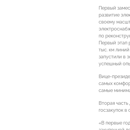
Первый замес
развитие эле
своему масшт
электроснабж
по реконстру
Первый этап 
тыс. км лини
запустили в 
успешный опы
Вице-президе
самых комфор
самые минима
Вторая часть
госзакупок в
«В первые го
закупочной д