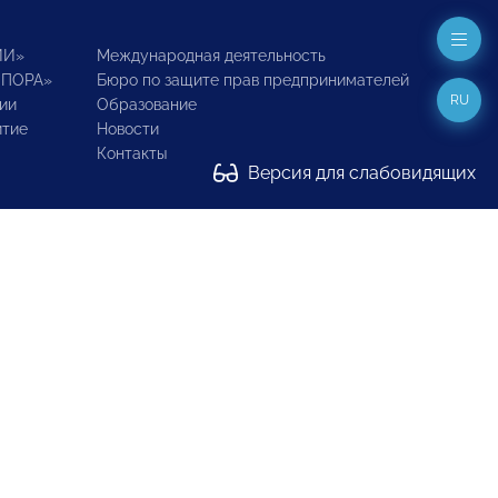
ИИ»
Международная деятельность
ОПОРА»
Бюро по защите прав предпринимателей
RU
ии
Образование
итие
Новости
Контакты
Версия для слабовидящих