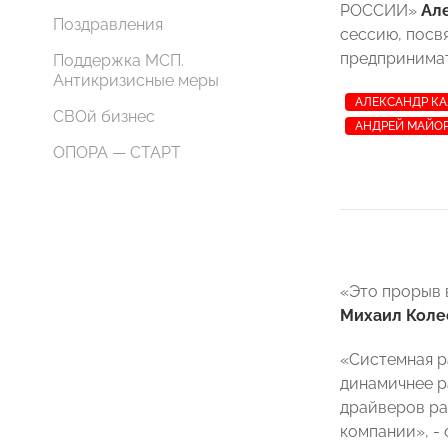
РОССИИ»
Ал
Поздравления
сессию, посв
предпринимат
Поддержка МСП.
Антикризисные меры
АЛЕКСАНДР К
СВОй бизнес
АНДРЕЙ МАЙО
ОПОРА — СТАРТ
«Это прорыв 
Михаил Коле
«Системная р
динамичнее р
драйверов ра
компании», -