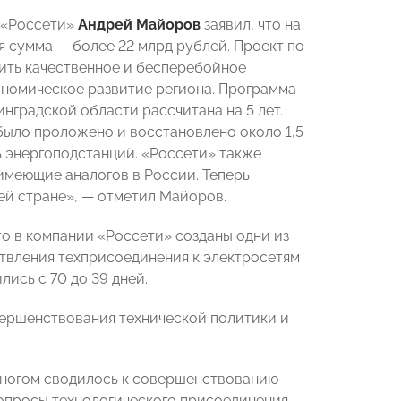
 «Россети»
Андрей Майоров
заявил, что на
 сумма — более 22 млрд рублей. Проект по
ить качественное и бесперебойное
ономическое развитие региона. Программа
градской области рассчитана на 5 лет.
 было проложено и восстановлено около 1,5
ь энергоподстанций. «Россети» также
имеющие аналогов в России. Теперь
ей стране», — отметил Майоров.
 в компании «Россети» созданы одни из
ствления техприсоединения к электросетям
ись с 70 до 39 дней.
ершенствования технической политики и
ногом сводилось к совершенствованию
вопросы технологического присоединения