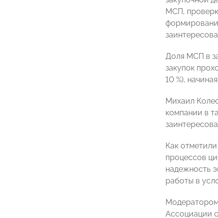
МСП, проверк
формирование
заинтересова
Доля МСП в за
закупок прох
10 %), начина
Михаил Колес
компании в т
заинтересова
Как отметили
процессов ци
надежность э
работы в усл
Модератором 
Ассоциации с