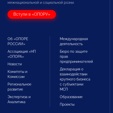
межнациональной и социальной розни.
Вступи в «ОПОРУ»
Об «ОПОРЕ
Международная
РОССИИ»
деятельность
Ассоциация «НП
Бюро по защите
«ОПОРА»
прав
предпринимателей
Новости
Декларация о
Комитеты и
взаимодействии
Комиссии
крупного бизнеса
Региональное
с субъектами
развитие
МСП
Экспертиза и
Образование
Аналитика
Проекты