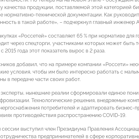
у качества продукции, поставляемой этой категорией би
 нормативно-технической документации. Как руководи
нность в такой работе», – подчеркнул главный инженер 
купках «Россетей» составляет 65 % при нормативе для гос
одит через спецторги, участниками которых может быть 
я с 2015 года этот показатель вырос в 2 раза.
ников добавил, что на примере компании «Россети» нео
акие условия, чтобы им было интересно работать с малы
ны в передаче части своих работ.
 эксперты, нынешние реалии сформировали единое пон
фровизации. Технологические решения, внедряемые комп
нергоснабжения потребителей и адаптировать бизнес-п
овиях противодействия распространению COVID-19.
сессии выступил член Президиума Правления Ассоциац
отрудничества предпринимателей в сфере корпоративн