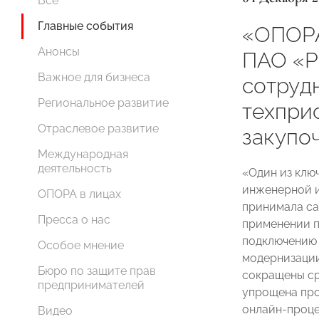
Все
Главные события
«ОПОРА
Анонсы
ПАО «Р
Важное для бизнеса
сотруд
Региональное развитие
техпри
Отраслевое развитие
закупо
Международная
деятельность
«Один из клю
инженерной 
ОПОРА в лицах
принимала са
Пресса о нас
применении п
подключению 
Особое мнение
модернизации
Бюро по защите прав
сокращены ср
предпринимателей
упрощена про
онлайн-проце
Видео