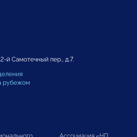
 2-й Самотечный пер., д.7.
деления
а рубежом
ионального
Ассоциация «НП