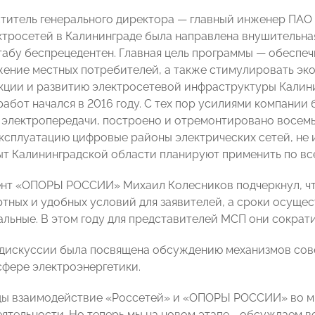
титель генерального директора — главный инженер ПАО
ктросетей в Калининграде была направлена внушительная
абу беспрецедентен. Главная цель программы — обеспеч
ение местных потребителей, а также стимулировать эк
кции и развитию электросетевой инфраструктуры Калинин
работ начался в 2016 году. С тех пор усилиями компании
й электропередачи, построено и отремонтировано восем
эксплуатацию цифровые районы электрических сетей, не 
т Калининградской области планируют применить по вс
нт «ОПОРЫ РОССИИ» Михаил Колесников подчеркнул, что
тных и удобных условий для заявителей, а сроки осуще
льные. В этом году для представителей МСП они сократил
 дискуссии была посвящена обсуждению механизмов сов
 сфере электроэнергетики.
ды взаимодействие «Россетей» и «ОПОРЫ РОССИИ» во м
еятельности. Но теперь мы на новом этапе - обсуждаем 