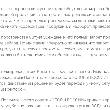
чевых вопросов дискуссии стало обсуждение мер по об
жащей продукции, в частности электронных систем дост
то тотальный запрет электронных систем доставки никот
ка никотинсодержащей продукции, и наоборот, приведет 
 пространстве бытует убеждение, что полный запрет при
же вейпов. Но мы с вами прекрасно понимаем, что запрет 
продукты в теневую плоскость. Необходима гармонизация
 должны быть экономически обоснованы», — подчеркнул
ителя председателя Комитета Государственной Думы по
едседатель Попечительского совета «ОПОРЫ РОССИИ» Се
тов, действенным решением будет переход к умному рег
ным сектором.
 Попечительского совета «ОПОРЫ РОССИИ» привел в прим
о усугубил положение легальных игроков рынка ЭСДН и н