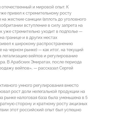
 отечественный и мировой опыт. К
 уже привел к стремительному росту
ря на жесткие санкции (вплоть до уголовного
икобритании вступление в силу запрета на
ок уже стремительно уходит в подполье —
на границе и в других местах
привел к широкому распространению
на черном рынке) — как итог, на текущий
а легализацию вейпов и регулирование
ра. В Арабских Эмиратах, после периода
продажу вейпов», — рассказал Сергей
ективного умного регулирования вместо
ровал рост доли нелегальной продукции на
а рынке налоговая база была уменьшена в 5
обратную сторону и кратному росту акцизных
ствии этот российский опыт был успешно