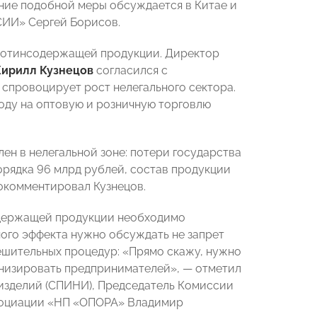
ение подобной меры обсуждается в Китае и
СИИ» Сергей Борисов.
икотинсодержащей продукции. Директор
Кирилл Кузнецов
согласился с
спровоцирует рост нелегального сектора.
году на оптовую и розничную торговлю
ен в нелегальной зоне: потери государства
порядка 96 млрд рублей, состав продукции
окомментировал Кузнецов.
одержащей продукции необходимо
ного эффекта нужно обсуждать не запрет
ешительных процедур: «Прямо скажу, нужно
онизировать предпринимателей», — отметил
изделий (СПИНИ), Председатель Комиссии
социации «НП «ОПОРА» Владимир