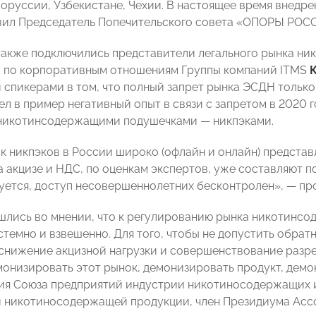
лоруссии, Узбекистане, Чехии. В настоящее время внедр
вил Председатель Попечительского совета «ОПОРЫ РОС
также подключились представители легального рынка н
 по корпоративным отношениям Группы компаний ITMS
спикерами в том, что полный запрет рынка ЭСДН только 
ел в пример негативный опыт в связи с запретом в 2020 
никотинсодержащими подушечками — никпэками.
к никпэков в России широко (офлайн и онлайн) представл
на акцизе и НДС, по оценкам экспертов, уже составляют 
уется, доступ несовершеннолетних бесконтролен», — пр
шлись во мнении, что к регулированию рынка никотинс
стемно и взвешенно. Для того, чтобы не допустить обрат
 снижение акцизной нагрузки и совершенствование разр
монизировать этот рынок, демонизировать продукт, дем
ия Союза предприятий индустрии никотиносодержащих 
и никотиносодержащей продукции, член Президиума Ас