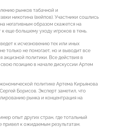
елению рынков табачной и
авки никотина (вейпов). Участники сошлись
ина негативным образом скажется на
к еще большему уходу игроков в тень.
ведет к исчезновению тех или иных
не только не помогает, но и выводит все
 акцизной политики. Все действия в
 свою позицию в начале дискуссии Артем
 экономической политике Артема Кирьянова
ргей Борисов. Эксперт заметил, что
улированию рынка и концентрация на
ер опыт других стран, где тотальный
е привел к ожидаемым результатам.