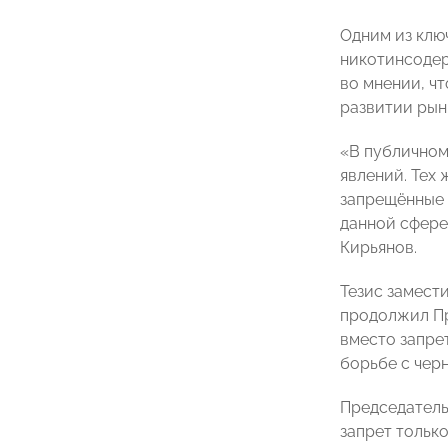
Одним из клю
никотинсодер
во мнении, ч
развитии рын
«В публичном
явлений. Тех 
запрещённые 
данной сфере
Кирьянов.
Тезис замест
продолжил Пр
вместо запре
борьбе с чер
Председатель
запрет тольк