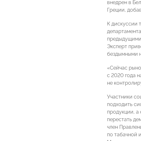
внедрен в Бе
Греции, доба
К дискуссии 
департамента
предыдущими 
Эксперт прив
бездымными 
«Сейчас рыно
c 2020 года 
не контролир
Участники со
подходить си
продукции, а
перестать де
член Правлен
по табачной 