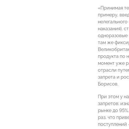
«Принимая те
примеру, вве
нелегального 
наказания), с
одноразовые 
там же фикси
Великобритан
продукта по 
момент уже р
отрасли путе
запрета и рос
Борисов.
При этом у н
запретов: из
рынке до 95%
раз, что при
поступлений 