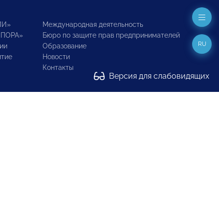
ИИ»
Международная деятельность
ОПОРА»
Бюро по защите прав предпринимателей
RU
ии
Образование
итие
Новости
Контакты
Версия для слабовидящих