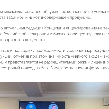
из ключевых тем стало обсуждение концепции по усилен
ота табачной и никотинсодержащей продукции.
что актуальная редакция Концепции лицензирования на т
е Российской Федерации и бизнес-сообществу пока не 
ых вариантов документа.
разили поддержку необходимости усиления мер регулиро
укции, отметив при этом значимость «мягкого входа» и «
ным представляется не разрешительный режим лицензиро
реестровый подход на базе Государственной информаци