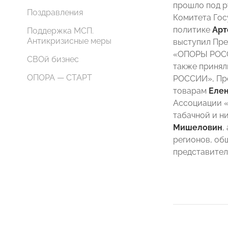
прошло под р
Поздравления
Комитета Гос
политике
Арт
Поддержка МСП.
Антикризисные меры
выступил Пре
«ОПОРЫ РО
СВОй бизнес
также принял
ОПОРА — СТАРТ
РОССИИ», Пре
товарам
Елен
Ассоциации «
табачной и 
Мишеловин
,
регионов, об
представител