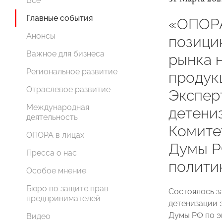
Все
Главные события
«ОПОР
Анонсы
позици
Важное для бизнеса
рынка 
Региональное развитие
продук
Отраслевое развитие
Экспер
Международная
детени
деятельность
Комите
ОПОРА в лицах
Думы Р
Пресса о нас
полити
Особое мнение
Бюро по защите прав
Состоялось з
предпринимателей
детенизации 
Думы РФ по э
Видео