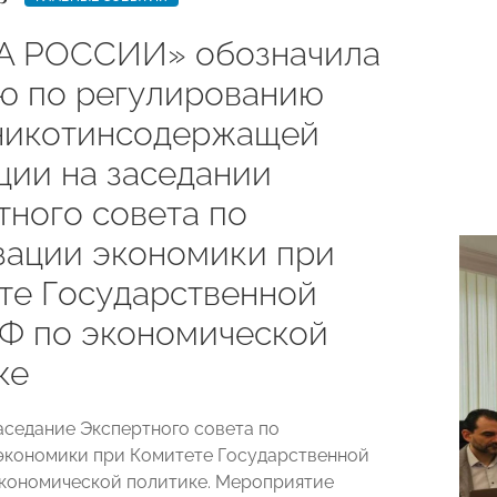
А РОССИИ» обозначила
ю по регулированию
никотинсодержащей
ции на заседании
тного совета по
зации экономики при
те Государственной
Ф по экономической
ке
аседание Экспертного совета по
экономики при Комитете Государственной
кономической политике. Мероприятие