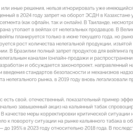
 или иные решения, нельзя игнорировать уже имеющийся
денный в 2024 году запрет на оборот ЭСДН в Казахстане
сегмента (как офлайн, так и онлайн). В Таиланде, несмот
трана утопает в вейпах от нелегальных продавцов. В Вел
вейпы планируется только в июне текущего года, но рын
руется рост количества нелегальной продукции, изъятой 
ии. В Бразилии полный запрет продуктов для вейпинга 
нелегальным каналам (онлайн-продажи и распространение 
азработан и обсуждается законопроект, направленный н
м введения стандартов безопасности и механизмов надзо
та нелегального рынка, в 2019 году вновь легализовали 
ас есть свой, отечественный, показательный пример эфф
начально завышенный акциз на кальянный табак спровоци
. В качестве меры корректировки критической ситуации н
вело к повороту ситуации на рынке кальянного табака в 
— до 195% в 2023 году относительно 2018 года. В послед