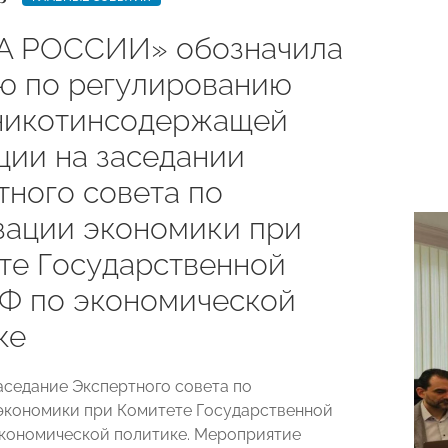
А РОССИИ» обозначила
ю по регулированию
никотинсодержащей
ции на заседании
тного совета по
зации экономики при
те Государственной
Ф по экономической
ке
аседание Экспертного совета по
экономики при Комитете Государственной
кономической политике. Мероприятие