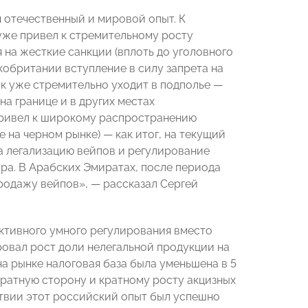
 отечественный и мировой опыт. К
 уже привел к стремительному росту
ря на жесткие санкции (вплоть до уголовного
икобритании вступление в силу запрета на
ок уже стремительно уходит в подполье —
на границе и в других местах
привел к широкому распространению
на черном рынке) — как итог, на текущий
а легализацию вейпов и регулирование
ра. В Арабских Эмиратах, после периода
продажу вейпов», — рассказал Сергей
ективного умного регулирования вместо
ровал рост доли нелегальной продукции на
а рынке налоговая база была уменьшена в 5
обратную сторону и кратному росту акцизных
ствии этот российский опыт был успешно