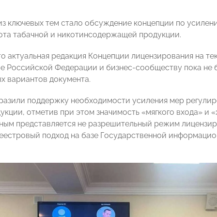
из ключевых тем стало обсуждение концепции по усилен
ота табачной и никотинсодержащей продукции.
что актуальная редакция Концепции лицензирования на т
е Российской Федерации и бизнес-сообществу пока не 
ых вариантов документа.
разили поддержку необходимости усиления мер регулиро
укции, отметив при этом значимость «мягкого входа» и «
ным представляется не разрешительный режим лицензиро
реестровый подход на базе Государственной информаци