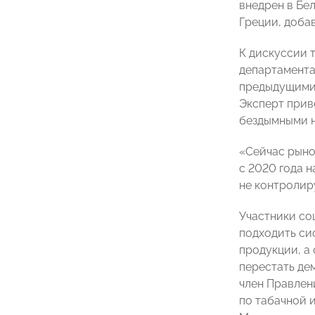
внедрен в Бе
Греции, доба
К дискуссии 
департамента
предыдущими 
Эксперт прив
бездымными 
«Сейчас рыно
c 2020 года 
не контролир
Участники со
подходить си
продукции, а
перестать де
член Правлен
по табачной 