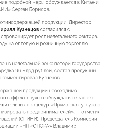
ение подобной меры обсуждается в Китае и
СИИ» Сергей Борисов.
икотинсодержащей продукции. Директор
Кирилл Кузнецов
согласился с
спровоцирует рост нелегального сектора.
году на оптовую и розничную торговлю
ен в нелегальной зоне: потери государства
порядка 96 млрд рублей, состав продукции
окомментировал Кузнецов.
одержащей продукции необходимо
ного эффекта нужно обсуждать не запрет
ешительных процедур: «Прямо скажу, нужно
онизировать предпринимателей», — отметил
изделий (СПИНИ), Председатель Комиссии
социации «НП «ОПОРА» Владимир