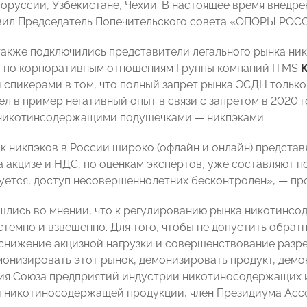
лоруссии, Узбекистане, Чехии. В настоящее время внедр
вил Председатель Попечительского совета «ОПОРЫ РОС
также подключились представители легального рынка н
 по корпоративным отношениям Группы компаний ITMS
спикерами в том, что полный запрет рынка ЭСДН только 
ел в пример негативный опыт в связи с запретом в 2020 
никотинсодержащими подушечками — никпэками.
к никпэков в России широко (офлайн и онлайн) представл
на акцизе и НДС, по оценкам экспертов, уже составляют 
уется, доступ несовершеннолетних бесконтролен», — пр
шлись во мнении, что к регулированию рынка никотинс
стемно и взвешенно. Для того, чтобы не допустить обрат
 снижение акцизной нагрузки и совершенствование разр
монизировать этот рынок, демонизировать продукт, дем
ия Союза предприятий индустрии никотиносодержащих 
и никотиносодержащей продукции, член Президиума Ас