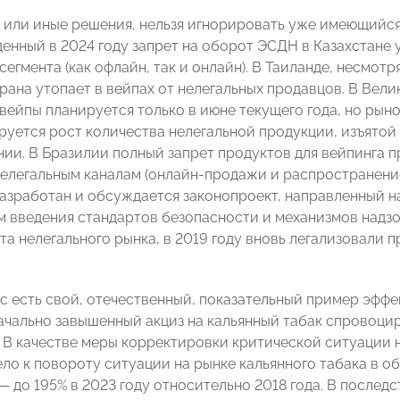
 или иные решения, нельзя игнорировать уже имеющийся
денный в 2024 году запрет на оборот ЭСДН в Казахстане
сегмента (как офлайн, так и онлайн). В Таиланде, несмот
трана утопает в вейпах от нелегальных продавцов. В Вел
вейпы планируется только в июне текущего года, но рын
руется рост количества нелегальной продукции, изъятой 
ии. В Бразилии полный запрет продуктов для вейпинга 
нелегальным каналам (онлайн-продажи и распространение 
азработан и обсуждается законопроект, направленный н
м введения стандартов безопасности и механизмов надзо
та нелегального рынка, в 2019 году вновь легализовали 
ас есть свой, отечественный, показательный пример эфф
начально завышенный акциз на кальянный табак спровоци
. В качестве меры корректировки критической ситуации н
вело к повороту ситуации на рынке кальянного табака в 
— до 195% в 2023 году относительно 2018 года. В послед