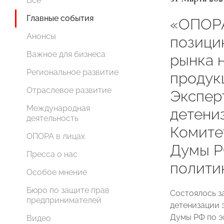
Все
Главные события
«ОПОР
Анонсы
позици
Важное для бизнеса
рынка 
Региональное развитие
продук
Отраслевое развитие
Экспер
Международная
детени
деятельность
Комите
ОПОРА в лицах
Думы Р
Пресса о нас
полити
Особое мнение
Бюро по защите прав
Состоялось з
предпринимателей
детенизации 
Думы РФ по э
Видео