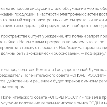
чевых вопросов дискуссии стало обсуждение мер по об
жащей продукции, в частности электронных систем дост
то тотальный запрет электронных систем доставки никот
ка никотинсодержащей продукции, и наоборот, приведет 
 пространстве бытует убеждение, что полный запрет при
же вейпов. Но мы с вами прекрасно понимаем, что запрет 
продукты в теневую плоскость. Необходима гармонизация
 должны быть экономически обоснованы», — подчеркнул
ителя председателя Комитета Государственной Думы по
едседатель Попечительского совета «ОПОРЫ РОССИИ» Се
тов, действенным решением будет переход к умному рег
ным сектором.
 Попечительского совета «ОПОРЫ РОССИИ» привел в прим
о усугубил положение легальных игроков рынка ЭСДН и н