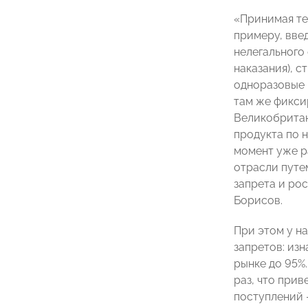
«Принимая те
примеру, вве
нелегального 
наказания), с
одноразовые 
там же фикси
Великобритан
продукта по 
момент уже р
отрасли путе
запрета и рос
Борисов.
При этом у н
запретов: из
рынке до 95%
раз, что при
поступлений 