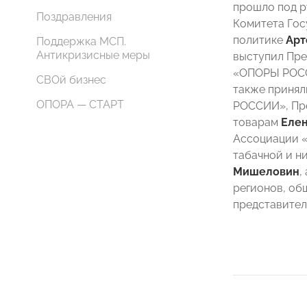
прошло под р
Поздравления
Комитета Гос
политике
Арт
Поддержка МСП.
Антикризисные меры
выступил Пре
«ОПОРЫ РО
СВОй бизнес
также принял
ОПОРА — СТАРТ
РОССИИ», Пре
товарам
Елен
Ассоциации «
табачной и 
Мишеловин
,
регионов, об
представител