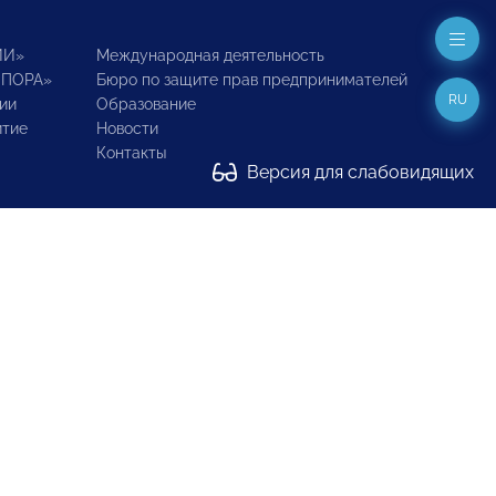
ИИ»
Международная деятельность
ОПОРА»
Бюро по защите прав предпринимателей
RU
ии
Образование
итие
Новости
Контакты
Версия для слабовидящих