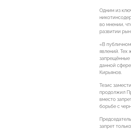
Одним из клю
никотинсодер
во мнении, ч
развитии рын
«В публичном
явлений. Тех 
запрещённые 
данной сфере
Кирьянов.
Тезис замест
продолжил Пр
вместо запре
борьбе с чер
Председатель
запрет тольк