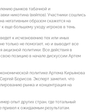
елению рынков табачной и
авки никотина (вейпов). Участники сошлись
ина негативным образом скажется на
к еще большему уходу игроков в тень.
ведет к исчезновению тех или иных
не только не помогает, но и выводит все
 акцизной политики. Все действия в
 свою позицию в начале дискуссии Артем
 экономической политике Артема Кирьянова
ргей Борисов. Эксперт заметил, что
улированию рынка и концентрация на
ер опыт других стран, где тотальный
е привел к ожидаемым результатам.