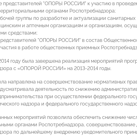
е представителей "ОПОРЫ РОССИИ" к участию в проведе
ерриториальными органами Роспотребнадзора;
абочей группы по разработке и актуализации санитарных
ицинским и аптечным организациям и организациям, ос
ми средствами;
представителей "ОПОРЫ РОССИИ" в состав Общественног
участия в работе общественных приемных Роспотребнадз
2014 году была завершена реализация мероприятий про
дзора с «ОПОРОЙ РОССИИ» на
2013-2014
годы.
ла направлена на совершенствование нормативных пра
едусматривала деятельность по снижению административ
дпринимательства при осуществлении федерального гос
ческого надзора и федерального государственного надзо
анных мероприятий позволила обеспечить снижение чис
ными органами Роспотребнадзора, совершенствование 
зора по дальнейшему внедрению уведомительного принц