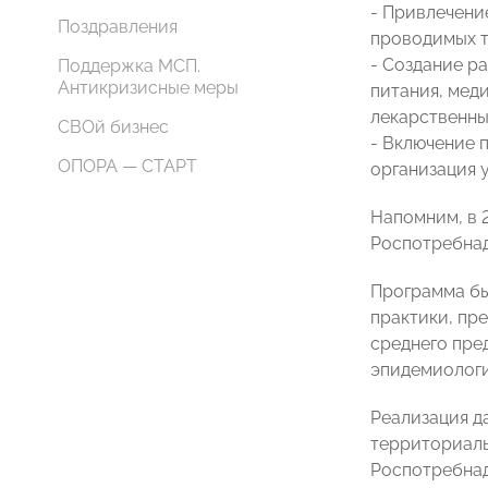
- Привлечени
Поздравления
проводимых т
- Создание р
Поддержка МСП.
Антикризисные меры
питания, мед
лекарственны
СВОй бизнес
- Включение 
ОПОРА — СТАРТ
организация 
Напомним, в 
Роспотребна
Программа бы
практики, пр
среднего пре
эпидемиологи
Реализация д
территориаль
Роспотребнад