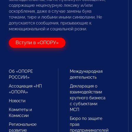
содержащие нецензурную лексику и/или
оскорбления, даже в случае замены букв
точками, тире и любыми иными символами. Не
допускаются сообщения, призывающие к
межнациональной и социальной розни.
Вступи в «ОПОРУ»
Об «ОПОРЕ
Международная
РОССИИ»
деятельность
Ассоциация «НП
Декларация о
«ОПОРА»
взаимодействии
крупного бизнеса
Новости
с субъектами
Комитеты и
МСП
Комиссии
Бюро по защите
Региональное
прав
развитие
предпринимателей