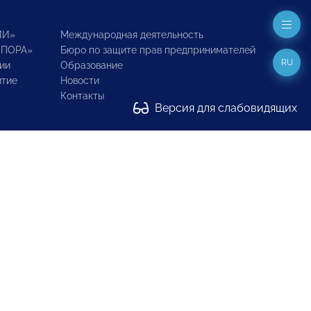
ИИ»
Международная деятельность
ОПОРА»
Бюро по защите прав предпринимателей
RU
ии
Образование
итие
Новости
Контакты
Версия для слабовидящих