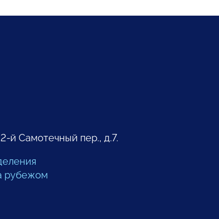
 2-й Самотечный пер., д.7.
деления
а рубежом