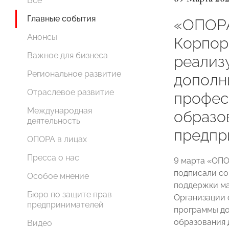
Все
Главные события
«ОПОР
Анонсы
Корпор
Важное для бизнеса
реализ
Региональное развитие
дополн
Отраслевое развитие
профес
Международная
образо
деятельность
предпр
ОПОРА в лицах
Пресса о нас
9 марта «ОП
подписали со
Особое мнение
поддержки ма
Бюро по защите прав
Организации 
предпринимателей
программы до
образования 
Видео