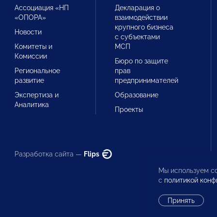
Ассоциация «НП
Декларация о
«ОПОРА»
взаимодействии
крупного бизнеса
Новости
с субъектами
Комитеты и
МСП
Комиссии
Бюро по защите
Региональное
прав
развитие
предпринимателей
Экспертиза и
Образование
Аналитика
Проекты
Разработка сайта —
Flips
Мы используем co
с
политикой конф
Принять