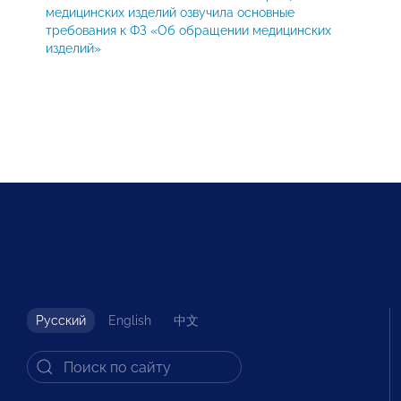
медицинских изделий озвучила основные
требования к ФЗ «Об обращении медицинских
изделий»
Русский
English
中文