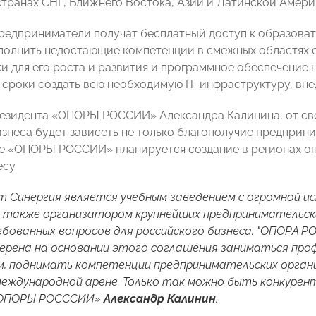
транах СНГ, Ближнего Востока, Азии и Латинской Америк
предприниматели получат бесплатный доступ к образоват
полнить недостающие компетенции в смежных областях с
и для его роста и развития и программное обеспечение н
 сроки создать всю необходимую IT-инфраструктуру, вн
резидента «ОПОРЫ РОССИИ» Александра Калинина, от с
знеса будет зависеть не только благополучие предприни
зе «ОПОРЫ РОССИИ» планируется создание в регионах о
су.
 Синергия является учебным заведением с огромной и
 также организатором крупнейших предпринимательских
бованных вопросов для российского бизнеса. "ОПОРА 
мерена на основании этого соглашения заниматься пр
, поднимать компетенции предпринимательских органи
международной арене. Только так можно быть конкуре
«ОПОРЫ РОСССИИ»
Александр Калинин
.