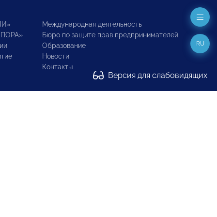
ИИ»
Международная деятельность
ОПОРА»
Бюро по защите прав предпринимателей
RU
ии
Образование
итие
Новости
Контакты
Версия для слабовидящих