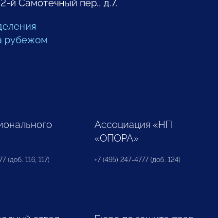
 2-й Самотечный пер., д.7.
деления
а рубежом
ионального
Ассоциация «НП
«ОПОРА»
7 (доб. 116, 117)
+7 (495) 247-4777 (доб. 124)