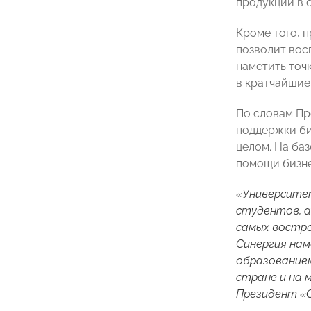
продукции в с
Кроме того, 
позволит вос
наметить точк
в кратчайшие
По словам П
поддержки би
целом. На ба
помощи бизне
«Университет
студентов, а
самых востре
Синергия на
образованием
стране и на 
Президент 