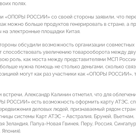
воих полях.
и «ОПОРЫ РОССИИ» со своей стороны заявили, что пер
как можно больше продуктов генерировать в стране, а пр
 на электронные площадки Китая.
стороны обсудили возможность организации совместных м
т способствовать увеличению товарооборота между дву
вою роль, как моста между представителями МСП России 
больше нужна помощь не столько деньгами, сколько связя
озицией могут как раз участники как «ОПОРЫ РОССИИ», 
и встречи, Александр Калинин отметил, что для облегчен
Ы РОССИИ» есть возможность оформить карту АТЭС, сп
ередвижения деловых людей, признаваемый рядом стран 
тницы системы Карт АТЭС – Австралия, Бруней, Вьетнам, 
я Зеландия, Папуа-Новая Гвинея, Перу, Россия, Сингапур
 Япония).