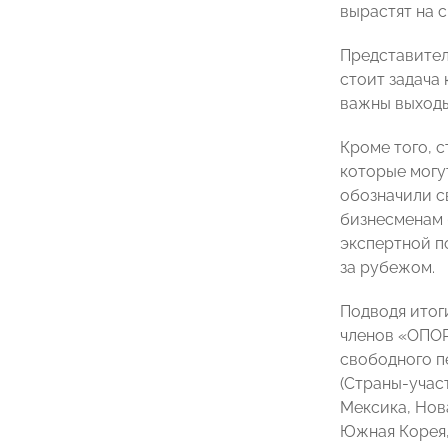
вырастят на с
Представител
стоит задача 
важны выходы
Кроме того, 
которые могу
обозначили с
бизнесменам 
экспертной п
за рубежом.
Подводя итог
членов «ОПОР
свободного п
(Страны-учас
Мексика, Нова
Южная Корея,