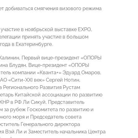
ет добиваться смягчения визового режима
участие в ноябрьской выставке EXPO,
елегации принять участие в большом
ода в Екатеринбурге.
Калинин, Первый вице-президент «ОПОРЫ
на Блудян, Вице-президент «ОПОРЫ
тель компании «Кванта+» Эдуард Омаров,
АО «Сити-ХХI век» Сергей Нотин,
 Регионального Развития Рустам
ретарь Китайской ассоциации по развитию
КНР в РФ Ли Сикуй, Представитель
м за рубеж Госкомитета по развитию и
ного моря и Председатель совета
еститель Генерального директора
я Вэй Ли и Заместитель начальника Центра