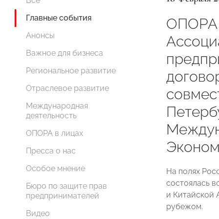
Все
Главные события
ОПОРА 
Анонсы
Ассоци
Важное для бизнеса
предпр
Региональное развитие
догово
Отраслевое развитие
совмес
Международная
Петерб
деятельность
Между
ОПОРА в лицах
Эконом
Пресса о нас
Особое мнение
На полях Рос
состоялась 
Бюро по защите прав
и Китайской 
предпринимателей
рубежом.
Видео