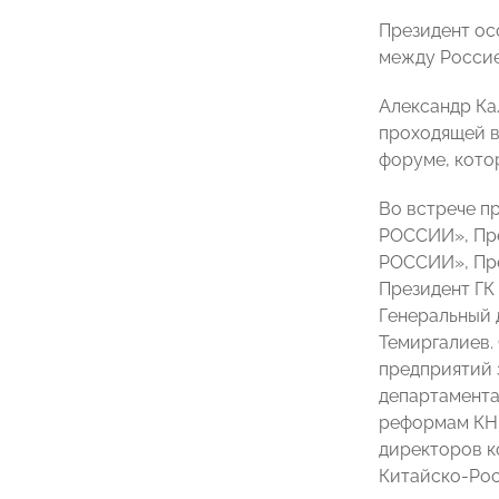
Президент ос
между Россие
Александр Ка
проходящей в
форуме, кото
Во встрече п
РОССИИ», Пр
РОССИИ», Пре
Президент ГК
Генеральный 
Темиргалиев.
предприятий 
департамента
реформам КНР
директоров к
Китайско-Рос