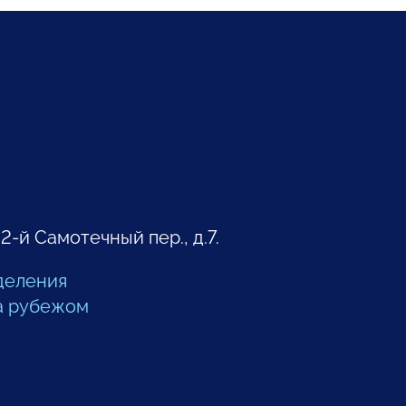
 2-й Самотечный пер., д.7.
деления
а рубежом