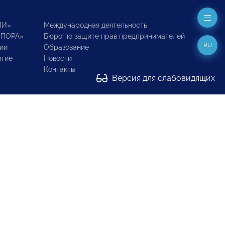
ИИ»
Международная деятельность
ОПОРА»
Бюро по защите прав предпринимателей
RU
ии
Образование
итие
Новости
Контакты
Версия для слабовидящих