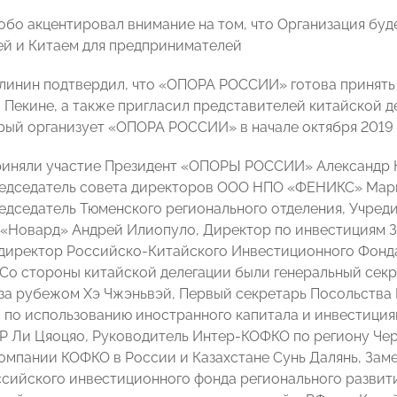
обо акцентировал внимание на том, что Организация буд
й и Китаем для предпринимателей
линин подтвердил, что «ОПОРА РОССИИ» готова принять 
 Пекине, а также пригласил представителей китайской д
рый организует «ОПОРА РОССИИ» в начале октября 2019 г
риняли участие Президент «ОПОРЫ РОССИИ» Александр 
едседатель совета директоров ООО НПО «ФЕНИКС» Мари
дседатель Тюменского регионального отделения, Учреди
 «Новард» Андрей Илиопуло, Директор по инвестициям З
директор Российско-Китайского Инвестиционного Фонда
 Со стороны китайской делегации были генеральный сек
за рубежом Хэ Чжэньвэй, Первый секретарь Посольства 
 по использованию иностранного капитала и инвестиция
 Ли Цяоцяо, Руководитель Интер-КОФКО по региону Чер
омпании КОФКО в России и Казахстане Сунь Далянь, Зам
сийского инвестиционного фонда регионального развити