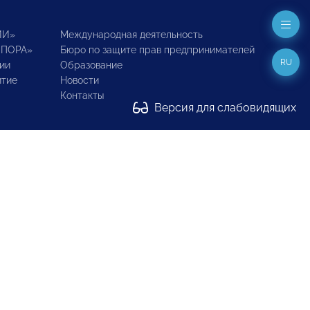
ИИ»
Международная деятельность
ОПОРА»
Бюро по защите прав предпринимателей
RU
ии
Образование
итие
Новости
Контакты
Версия для слабовидящих