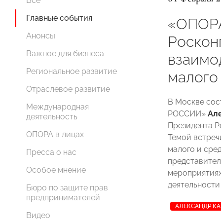
Все
Главные события
«ОПОР
Анонсы
Роскон
Важное для бизнеса
взаимо
Региональное развитие
малого
Отраслевое развитие
В Москве сос
Международная
РОССИИ»
Ал
деятельность
Президента 
ОПОРА в лицах
Темой встреч
малого и сре
Пресса о нас
представител
Особое мнение
мероприятия
деятельности
Бюро по защите прав
предпринимателей
АЛЕКСАНДР К
Видео