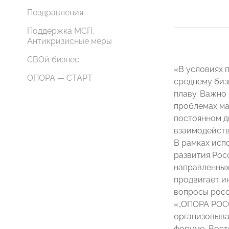
Поздравления
Поддержка МСП.
Антикризисные меры
СВОй бизнес
«В условиях 
ОПОРА — СТАРТ
среднему биз
плаву. Важно
проблемах ма
постоянном д
взаимодейств
В рамках исп
развития Рос
направленных
продвигает и
вопросы росс
«„ОПОРА РОСС
организовыва
форуме, Вост