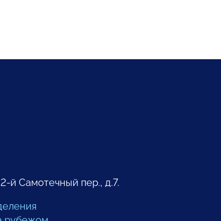
 2-й Самотечный пер., д.7.
деления
а рубежом