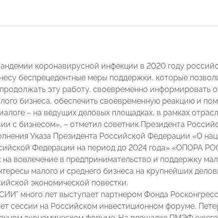
пандемии коронавирусной инфекции в 2020 году россий
несу беспрецедентные меры поддержки, которые позвол
 продолжать эту работу, своевременно информировать о
лого бизнеса, обеспечить своевременную реакцию и пом
иалоге – на ведущих деловых площадках, в рамках отрас
ии с бизнесом», – отметил советник Президента Россий
олнения Указа Президента Российской Федерации «О наци
сийской Федерации на период до 2024 года» «ОПОРА РО
 на вовлечение в предпринимательство и поддержку мало
нтересы малого и среднего бизнеса на крупнейших делов
ийской экономической повестки.
ИИ” много лет выступает партнером Фонда Росконгресс,
ет сессии на Российском инвестиционном форуме, Пет
очном экономическом форуме. На площадке ПМЭФ ежего