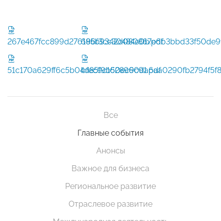
267e467fcc899d276196f3cc30484e0b.pdf
685b9342d080867e6b3bbd33f50de9
51c170a629ff6c5b04d85f9b50ec9c91.pdf
bfec9c1628960da6aa0290fb2794f5f8
Все
Главные события
Анонсы
Важное для бизнеса
Региональное развитие
Отраслевое развитие