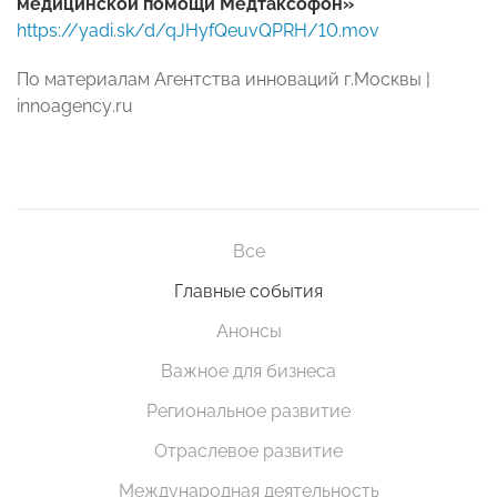
медицинской помощи Медтаксофон»
https://yadi.sk/d/qJHyfQe
uvQPRH/10.mov
По материалам Агентства инноваций г.Москвы |
innoagency
.
ru
Все
Главные события
Анонсы
Важное для бизнеса
Региональное развитие
Отраслевое развитие
Международная деятельность