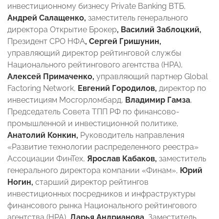
инвестиционному бизнесу Private Banking ВТБ,
Андрей Салащенко,
заместитель генерального
директора Открытие Брокер
, Василий Заблоцкий,
Президент СРО НФА
, Сергей Гришунин,
управляющий директор рейтинговой службы
Национального рейтингового агентства (НРА),
Алексей Примаченко,
управляющий партнер Global
Factoring Network,
Евгений Городилов,
директор по
инвестициям Мосгорломбард,
Владимир Гамза
,
Председатель Совета ТПП РФ по финансово-
промышленной и инвестиционной политике,
Анатолий Конкин,
Руководитель направления
«Развитие технологии распределенного реестра»
Ассоциации ФинТех,
Ярослав Кабаков,
заместитель
генерального директора компании «Финам»,
Юрий
Ногин,
старший директор рейтингов
инвестиционных посредников и инфраструктуры
финансового рынка Национального рейтингового
агентства (НРА),
Дарья Андрианова,
Заместитель