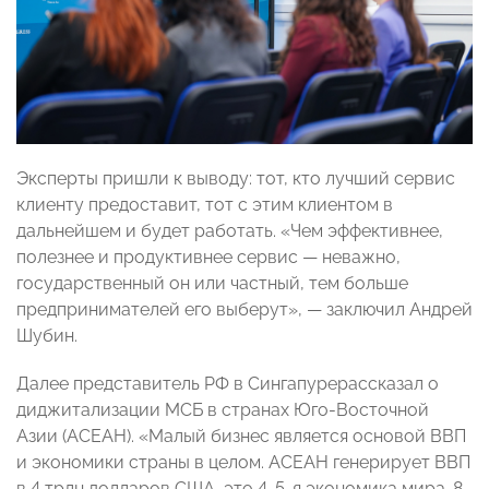
Эксперты пришли к выводу: тот, кто лучший сервис
клиенту предоставит, тот с этим клиентом в
дальнейшем и будет работать. «Чем эффективнее,
полезнее и продуктивнее сервис
—
неважно,
государственный он или частный, тем больше
предпринимателей его выберут»,
— заключил Андрей
Шубин.
Далее представитель РФ в Сингапуре
рассказал о
диджитализации МСБ в странах Юго-Восточной
Азии (АСЕАН). «Малый бизнес является основой ВВП
и экономики страны в целом. АСЕАН генерирует ВВП
в 4 трлн долларов США, это 4-5-я экономика мира. 8