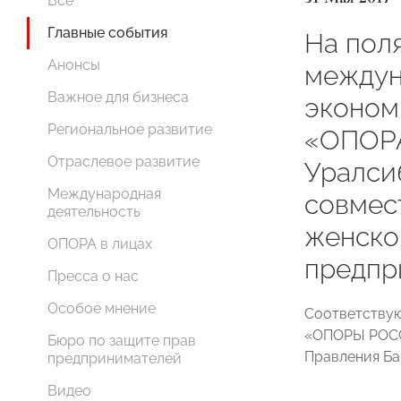
Все
Главные события
На пол
Анонсы
междун
Важное для бизнеса
эконом
Региональное развитие
«ОПОРА
Отраслевое развитие
Уралси
Международная
совмес
деятельность
женско
ОПОРА в лицах
предпр
Пресса о нас
Особое мнение
Соответствую
«ОПОРЫ РОСС
Бюро по защите прав
Правления Ба
предпринимателей
Видео