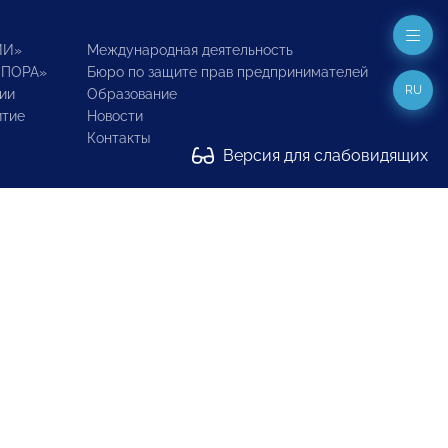
ИИ»
Международная деятельность
ОПОРА»
Бюро по защите прав предпринимателей
RU
ии
Образование
итие
Новости
Контакты
Версия для слабовидящих