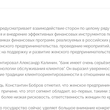
редусматривает взаимодействие сторон по целому ряду 
я и внедрение эффективных финансовых инструментов 
рамках финансовых программ, реализуемых в российских
нского предпринимательства, проведение мероприятий,
 на поддержку и развитие женского предпринимательств
нтировал Александр Калинин, "банк имеет очень серьёзн
хнологии обслуживания клиентов". Он выразил уверенност
ие традиции клиентоориентированности в отношении мал
дь, Константин Бобров отметил, что женское предприни
й причине, что этот сегмент обладает, во-первых, таким
 более низкая рисковость, ответственность женщин по к
то государство сейчас уделяет большое внимание конкре