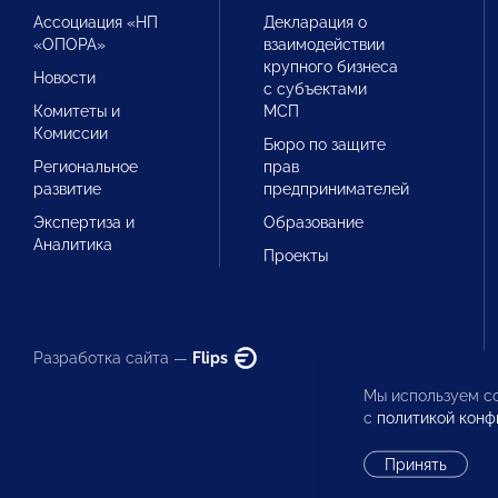
Ассоциация «НП
Декларация о
«ОПОРА»
взаимодействии
крупного бизнеса
Новости
с субъектами
Комитеты и
МСП
Комиссии
Бюро по защите
Региональное
прав
развитие
предпринимателей
Экспертиза и
Образование
Аналитика
Проекты
Разработка сайта —
Flips
Мы используем co
с
политикой конф
Принять