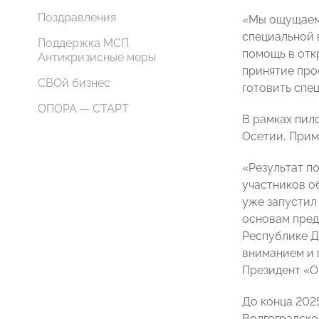
Поздравления
«Мы ощущаем 
специальной 
Поддержка МСП.
помощь в отк
Антикризисные меры
принятие про
СВОй бизнес
готовить спе
ОПОРА — СТАРТ
В рамках пил
Осетии, Прим
«Результат п
участников об
уже запустил
основам пред
Республике Д
вниманием и 
Президент 
До конца 202
Волгоградско