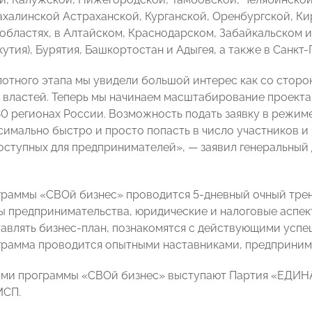
ахалинской Астраханской, Курганской, Оренбургской, Ки
областях, в Алтайском, Краснодарском, Забайкальском и
кутия), Бурятия, Башкортостан и Адыгея, а также в Санкт
лотного этапа мы увидели большой интерес как со сторон
 властей. Теперь мы начинаем масштабирование проекта
 30 регионах России. Возможность подать заявку в режи
симально быстро и просто попасть в число участников и 
оступных для предпринимателей», — заявил генеральны
граммы «СВОй бизнес» проводится 5-дневный очный трени
ы предпринимательства, юридические и налоговые аспект
тавлять бизнес-план, познакомятся с действующими усп
грамма проводится опытными наставниками, предприним
ами программы «СВОй бизнес» выступают Партия «ЕДИ
МСП.