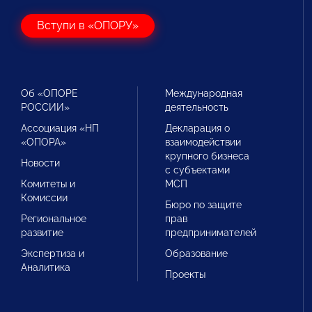
Вступи в «ОПОРУ»
Об «ОПОРЕ
Международная
РОССИИ»
деятельность
Ассоциация «НП
Декларация о
«ОПОРА»
взаимодействии
крупного бизнеса
Новости
с субъектами
Комитеты и
МСП
Комиссии
Бюро по защите
Региональное
прав
развитие
предпринимателей
Экспертиза и
Образование
Аналитика
Проекты