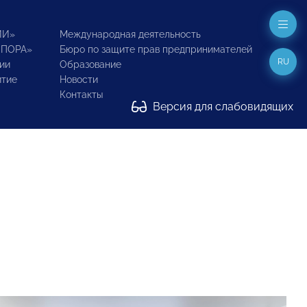
ИИ»
Международная деятельность
ОПОРА»
Бюро по защите прав предпринимателей
RU
ии
Образование
итие
Новости
Контакты
Версия для слабовидящих