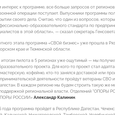
интерес к программе, все больше запросов от регионов
военной операции поступает. Выпускники программы по
рытии своего дела. Считаю, что один из вопросов, котор
фессионально-образовательного стандарта по предприн
циалистов в этой области», — сказал секретарь Генсове
отного этапа программа «СВОй бизнес» уже прошла в Ряз
орском крае и Тюменской области.
о итогам пилота в 5 регионах уже ощутимый — мы получи
разовательного проекта. Для кого-то проект стал адапта
 мастерскую, кофейню, кто-то занялся доставкой или про
принимательской деятельности пройдут ветераны СВО и 
агестан. В каждом регионе мы будем строить такую же 
поддержкой региональной власти, Отделений "ОПОРЫ Р
«ОПОРЫ РОССИИ»
Александр Калинин
.
5 года программа пройдет в Республике Дагестан, Чеченс
й, Калужской, Нижегородской, Тамбовской, Челябинско