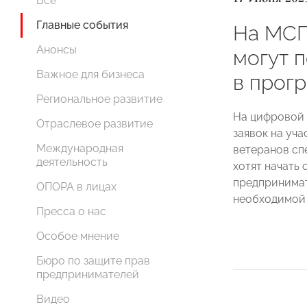
Все
Главные события
На МСП
Анонсы
могут п
Важное для бизнеса
в прог
Региональное развитие
На цифровой
Отраслевое развитие
заявок на уч
Международная
ветеранов сп
деятельность
хотят начать 
предпринимат
ОПОРА в лицах
необходимой 
Пресса о нас
Особое мнение
Бюро по защите прав
предпринимателей
Видео