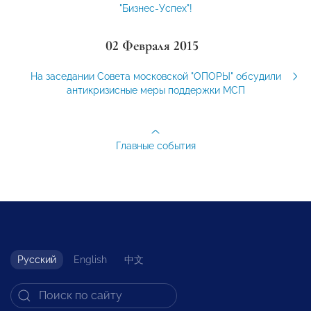
"Бизнес-Успех"!
02 Февраля 2015
На заседании Совета московской "ОПОРЫ" обсудили
антикризисные меры поддержки МСП
Главные события
Русский
English
中文