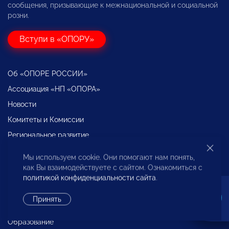
сообщения, призывающие к межнациональной и социальной
розни.
Вступи в «ОПОРУ»
Об «ОПОРЕ РОССИИ»
Ассоциация «НП «ОПОРА»
Новости
Комитеты и Комиссии
Региональное развитие
Экспертиза и Аналитика
Мы используем cookie. Они помогают нам понять,
Международная деятельность
как Вы взаимодействуете с сайтом. Ознакомиться с
политикой конфиденциальности сайта
.
Декларация о взаимодействии крупного бизнеса с
субъектами МСП
Принять
Бюро по защите прав предпринимателей
Образование