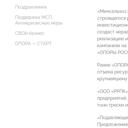
Поздравления
«Минсельхоз 
Поддержка МСП.
строящегося 
Антикризисные меры
инвестиционн
создаст нера
СВОй бизнес
реализацию и
ОПОРА — СТАРТ
кампаниях на
«ОПОРЫ РО
Ранее «ОПОРА
отъема ресур
крупнейшему 
«ООО «РРПК» 
предприятий, 
тонн трески 
«Подавляющее
Предложение 