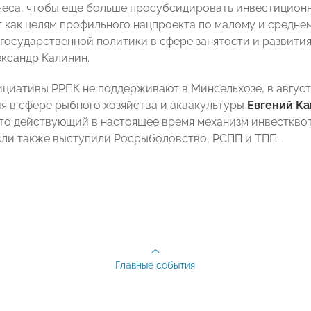
неса, чтобы еще больше просубсидировать инвестиционн
 как целям профильного нацпроекта по малому и средне
государственной политики в сфере занятости и развити
ксандр Калинин.
нициативы РРПК не поддерживают в Минсельхозе, в авгу
я в сфере рыбного хозяйства и аквакультуры
Евгений Ка
что действующий в настоящее время механизм инвесткво
ли также выступили Росрыболовство,
РСПП и ТПП.
Главные события