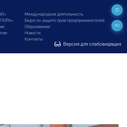
ИИ»
Международная деятельность
ОПОРА»
Бюро по защите прав предпринимателей
RU
ии
Образование
итие
Новости
Контакты
Версия для слабовидящих