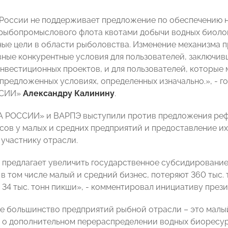
России не поддерживает предложение по обеспечению 
рыбопромыслового флота квотами добычи водных биолог
ые цели в области рыболовства. Изменение механизма 
вные конкурентные условия для пользователей, заключи
нвестиционных проектов, и для пользователей, которые м
 предложенных условиях, определенных изначально.», - г
ССИИ»
Александру Калинину
.
 РОССИИ» и ВАРПЭ выступили против предложения реф
сов у малых и средних предприятий и предоставление их
участнику отрасли.
предлагает увеличить государственное субсидирование к
в том числе малый и средний бизнес, потеряют 360 тыс. то
и 34 тыс. тонн пикши», - комментировал инициативу през
 большинство предприятий рыбной отрасли – это малый 
о дополнительном перераспределении водных биоресурс