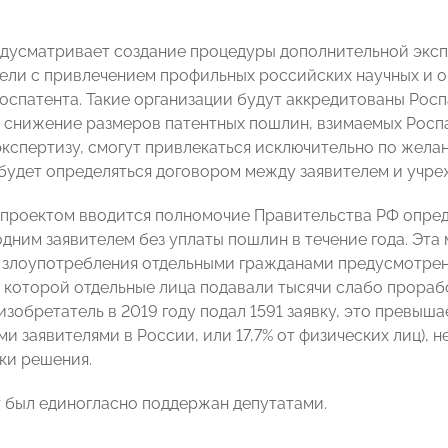
дусматривает создание процедуры дополнительной экспе
ели с привлечением профильных российских научных и о
оспатента. Такие организации будут аккредитованы Роспа
 снижение размеров патентных пошлин, взимаемых Роспа
кспертизу, смогут привлекаться исключительно по желан
 будет определяться договором между заявителем и учре
опроектом вводится полномочие Правительства РФ опред
одним заявителем без уплаты пошлин в течение года. Эта
злоупотребления отдельными гражданами предусмотренн
и которой отдельные лица подавали тысячи слабо прораб
зобретатель в 2019 году подал 1591 заявку, это превыша
и заявителями в России, или 17,7% от физических лиц), 
ики решения.
 был единогласно поддержан депутатами.