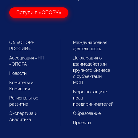
Вступи в «ОПОРУ»
Об «ОПОРЕ
Международная
РОССИИ»
деятельность
Ассоциация «НП
Декларация о
«ОПОРА»
взаимодействии
крупного бизнеса
Новости
с субъектами
Комитеты и
МСП
Комиссии
Бюро по защите
Региональное
прав
развитие
предпринимателей
Экспертиза и
Образование
Аналитика
Проекты