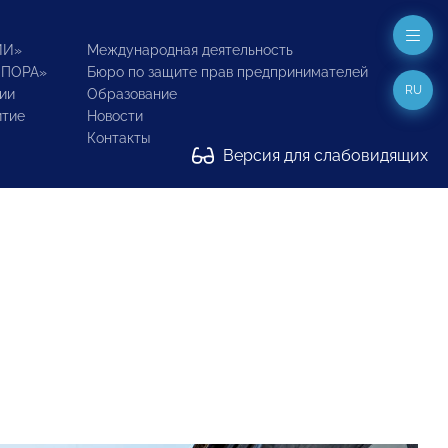
ИИ»
Международная деятельность
ОПОРА»
Бюро по защите прав предпринимателей
RU
ии
Образование
итие
Новости
Контакты
Версия для слабовидящих