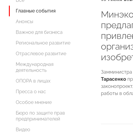
Все
Главные события
Минэко
Анонсы
предла
Важное для бизнеса
привле
Региональное развитие
органи
Отраслевое развитие
изобре
Международная
деятельность
Замминистра 
Тарасен
ко
пр
ОПОРА в лицах
законопроект
Пресса о нас
работы в обл
Особое мнение
Бюро по защите прав
предпринимателей
Видео