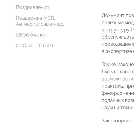
Поздравления
Документ пре
Поддержка МСП.
полезные мод
Антикризисные меры
в структуру Р
СВОй бизнес
обеспечивать
проводящие э
ОПОРА — СТАРТ
в экспертизе
Также, закон
быть подано 
возможности 
практика, пр
(рекордсмен-и
поданных всем
науки и техн
Законопроект