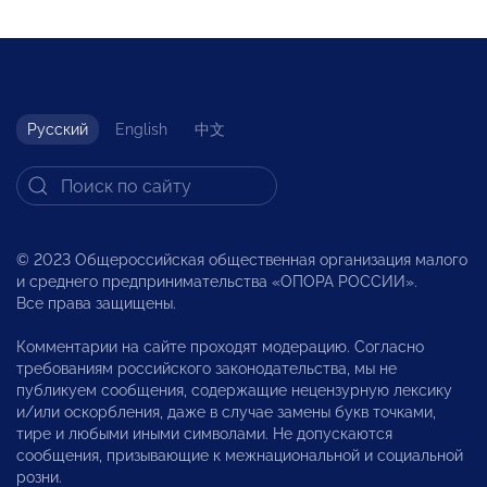
Русский
English
中文
© 2023 Общероссийская общественная организация малого
и среднего предпринимательства «ОПОРА РОССИИ».
Все права защищены.
Комментарии на сайте проходят модерацию. Согласно
требованиям российского законодательства, мы не
публикуем сообщения, содержащие нецензурную лексику
и/или оскорбления, даже в случае замены букв точками,
тире и любыми иными символами. Не допускаются
сообщения, призывающие к межнациональной и социальной
розни.