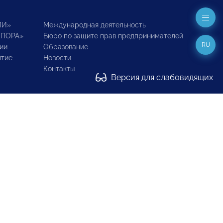
ИИ»
Международная деятельность
ОПОРА»
Бюро по защите прав предпринимателей
RU
ии
Образование
итие
Новости
Контакты
Версия для слабовидящих