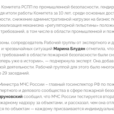
 Комитета РСПП по промышленной безопасности, генди
одя итоги работы Комитета за 10 лет, среди основных д
ости, снижение административной нагрузки на бизнес по
 реализация механизма «регуляторной гильотины» полож
 требований, в том числе в области промышленной и по
роны, сопредседатель Рабочей группы от экспертного и
 и чрезвычайных ситуаций
Марина Блудян
отметила, что
 требований в области пожарной безопасности были снят
еперь уже в истории», — подчеркнула эксперт. Она добав
ой деятельности. Рабочей группой для этого было многое
 29 заседаний.
Министра МЧС России – главный госинспектор РФ по по
спертного и делового сообщества в сфере пожарной без
пруновский
сообщил, что МЧС России тестируется втора
арному надзору за объектами, и рассказал, чем она отли
ся по объектам — каждому присваивается индивидуальна