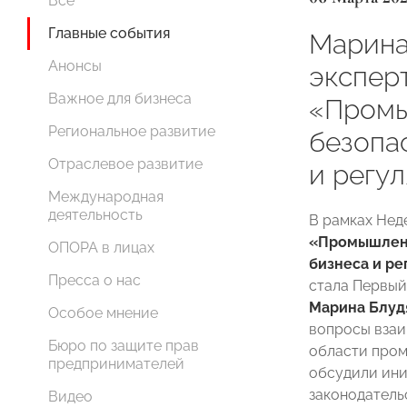
Все
Главные события
Марина
Анонсы
экспер
Важное для бизнеса
«Промы
Региональное развитие
безопас
Отраслевое развитие
и регу
Международная
деятельность
В рамках Нед
«Промышленн
ОПОРА в лицах
бизнеса и ре
Пресса о нас
стала Первы
Марина Блуд
Особое мнение
вопросы взаи
Бюро по защите прав
области пром
предпринимателей
обсудили ин
законодательс
Видео