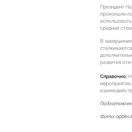
Президент На
произошли по
использовать
средней стои
В завершение
сталкиваются
дополнительн
развития оте
Справочно:
Не
мероприятие,
взаимодейств
Подготовлен
Фото: apbks.r