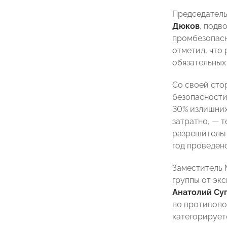
Председатель
Дюков
, подв
промбезопасн
отметил, что
обязательных
Со своей сто
безопасности
30% излишних
затратно, — т
разрешительн
год проведено
Заместитель 
группы от эк
Анатолий Су
по противопож
категорирует