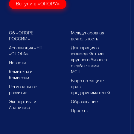
Вступи в «ОПОРУ»
Об «ОПОРЕ
Международная
РОССИИ»
деятельность
Ассоциация «НП
Декларация о
«ОПОРА»
взаимодействии
крупного бизнеса
Новости
с субъектами
Комитеты и
МСП
Комиссии
Бюро по защите
Региональное
прав
развитие
предпринимателей
Экспертиза и
Образование
Аналитика
Проекты