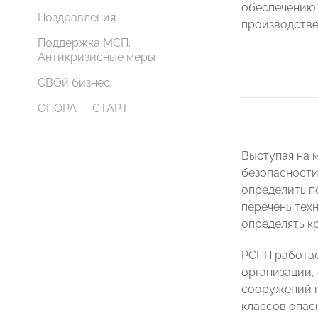
обеспечению 
Поздравления
производстве
Поддержка МСП.
Антикризисные меры
СВОй бизнес
ОПОРА — СТАРТ
Выступая на 
безопасности
определить п
перечень тех
определять к
РСПП работае
организации,
сооружений н
классов опас