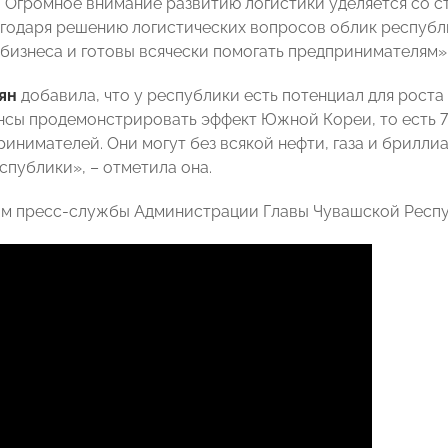
. Огромное внимание развитию логистики уделяется со с
агодаря решению логистических вопросов облик республ
 бизнеса и готовы всячески помогать предпринимателям»,
ян
добавила, что у республики есть потенциал для роста
нсы продемонстрировать эффект Южной Кореи, то есть 
ринимателей. Они могут без всякой нефти, газа и брилл
спублики», – отметила она.
ам пресс-службы Администрации Главы Чувашской Респ