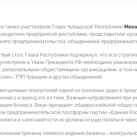
и также участвовали Глава Чувашской Республики
Миха
оводители предприятий республики, представители орг
днего предпринимательства, объединений предпринимате
лый стол, Глава Республики подчеркнул, что все стратег
усмотрены в Указе Президента РФ необходимо реализов
 региональными общественными организациями, в том 
сии», ТПП Чувашии и других объединений.
ия целевых показателей одной из основных задач в пред
бизнеса и вывод его из тени. Важным направлением при 
ация бизнеса. Вице-президент общероссийской общес
ль предпринимательской платформы партии «Единая Ро
бизнеса и самозанятости не должна осуществляться чере
основная причина теневого ведения бизнеса – контрольн