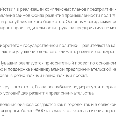
ействия в реализации комплексных планов предприятий 
авления займов Фонда развития промышленности под 1 % 
 и республиканского бюджетов. Основным ожидаемым ре
ирост производительности труда на предприятиях не мен
иоритетом государственной политики Правительства ка
вляется улучшение делового климата, развитие конкуре
в Чувашии реализуется приоритетный проект по основном
с и поддержка индивидуальной предпринимательской и
ван в региональный национальный проект.
и круглого стола, Глава республики подчеркнул, что орг
х условий для развития предпринимательства.
ведения бизнеса создаются как в городе, так и в сельско
я дороги, более 2500 га земель сельхозназначения пер