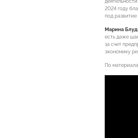
деятельности
2024 году бл
под развитие
Марина Блуд
есть даже ша
за счет предп
экономику ре
По материал