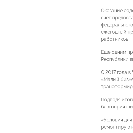
Оказание сод
счет предост
федерального
ежегодный пр
работников.
Еще одним пр
Республики я
С 2017 года 
«Малый бизне
трансформиро
Подводя итог
благоприятны
«Условия для 
ремонтируютс