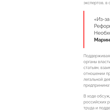
экспертов, в
«Из-за
Реформ
Необхо
Марин
Поддерживая 
органы власт
статьям, вза
отношении пр
легальной де
предпринимат
В ходе обсуж
российских р
труда и подд