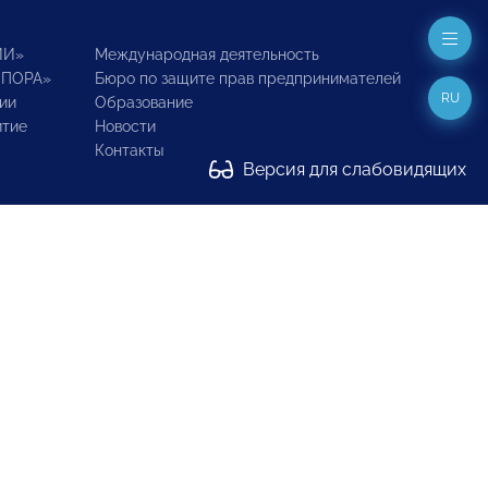
ИИ»
Международная деятельность
ОПОРА»
Бюро по защите прав предпринимателей
RU
ии
Образование
итие
Новости
Контакты
Версия для слабовидящих