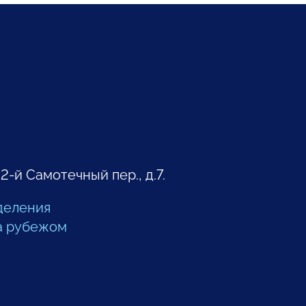
 2-й Самотечный пер., д.7.
деления
а рубежом