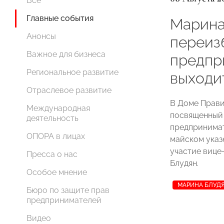
Все
Главные события
Марина 
Анонсы
переиз
Важное для бизнеса
предпр
Региональное развитие
выходит
Отраслевое развитие
В Доме Прави
Международная
посвященный 
деятельность
предпринимат
ОПОРА в лицах
майском указ
участие виц
Пресса о нас
Блудян.
Особое мнение
МАРИНА БЛУД
Бюро по защите прав
предпринимателей
Видео