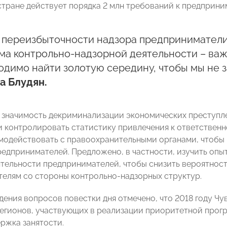
 стране действует порядка 2 млн требований к предприни
 переизбыточности надзора предприниматели 
а контрольно-надзорной деятельности – важн
димо найти золотую середину, чтобы мы не з
а Блудян.
значимость декриминализации экономических преступлен
и контролировать статистику привлечения к ответствен
имодействовать с правоохранительными органами, чтобы 
едпринимателей. Предложено, в частности, изучить опы
ятельности предпринимателей, чтобы снизить вероятност
елям со стороны контрольно-надзорных структур.
дения вопросов повестки дня отмечено, что 2018 году Ч
егионов, участвующих в реализации приоритетной про
ержка занятости.