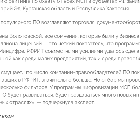
ию рейтинга по охвату от всех МСП в субъектах РФ заним
арий Эл, Курганская область и Республика Хакассия.
 популярного ПО возглавляют торговля, документооборот
ены Волотовской, все сомнения, которые были у бизнеса
ллиона лицензий — это четкий показатель, что програм
Минцифре, РФРИТ совместными усилиями удалось сдела
нной как среди малых предприятий, так и среди правооб
е смущает, что число компаний-правообладателей ПО пок
упавших в РФРИТ, значительно больше. Но отбор мы пров
 несколько фильтров. У программы цифровизации МСП бо
ПО будет развиваться, будет создаваться много новых и
ных отраслях», — подчеркнула эксперт.
леком