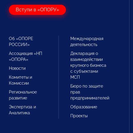
Вступи в «ОПОРУ»
Об «ОПОРЕ
Международная
РОССИИ»
деятельность
Ассоциация «НП
Декларация о
«ОПОРА»
взаимодействии
крупного бизнеса
Новости
с субъектами
Комитеты и
МСП
Комиссии
Бюро по защите
Региональное
прав
развитие
предпринимателей
Экспертиза и
Образование
Аналитика
Проекты