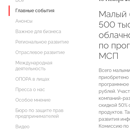
Все
Главные события
Малый 
Анонсы
500 ты
Важное для бизнеса
облачн
Региональное развитие
по про
Отраслевое развитие
МСП
Международная
деятельность
Всего малыми
приобретено 
ОПОРА в лицах
программное 
Пресса о нас
рублей. Учас
компаний-раз
Особое мнение
скидкой 50% 
Бюро по защите прав
продуктов. Т
предпринимателей
развития инф
Комиссию по 
Видео