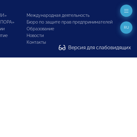
ИИ»
Международная деятельность
ОПОРА»
Бюро по защите прав предпринимателей
RU
ии
Образование
итие
Новости
Контакты
Версия для слабовидящих