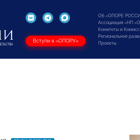
Об «ОПОРЕ РОСС
Ассоциация «НП «
Комитеты и Комисс
Региональное разв
Вступи в «ОПОРУ»
Проекты