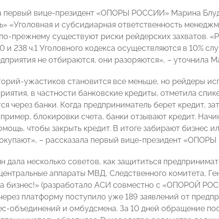
а первый вице-президент «ОПОРЫ РОССИИ» Марина Блуд
» «Уголовная и субсидиарная ответственность менеджме
по-прежнему существуют риски рейдерских захватов. «Р
10 и 238 ч.1 Уголовного кодекса осуществляются в 10% сл
дприятия не отбираются, они разоряются», – уточнила М
орий-ужастиков становится все меньше, но рейдеры ис
приятия, в частности банковские кредиты, отметила спик
я через банки. Когда предприниматель берет кредит, за
апример, блокировки счета, банки отзывают кредит. Нач
омощь, чтобы закрыть кредит. В итоге забирают бизнес и
покупают», – рассказала первый вице-президент «ОПОР
н дала несколько советов, как защититься предпринимат
центральные аппараты МВД, Следственного комитета, Ге
а бизнес!» (разработало АСИ совместно с «ОПОРОЙ РОС
 через платформу поступило уже 189 заявлений от предп
ес-объединений и омбудсмена. За 10 дней обращение пос