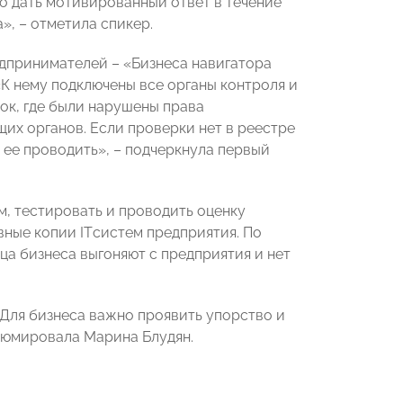
о дать мотивированный ответ в течение
», – отметила спикер.
дпринимателей – «Бизнеса навигатора
К нему подключены все органы контроля и
ок, где были нарушены права
их органов. Если проверки нет в реестре
 ее проводить», – подчеркнула первый
, тестировать и проводить оценку
вные копии ITсистем предприятия. По
ца бизнеса выгоняют с предприятия и нет
 Для бизнеса важно проявить упорство и
езюмировала Марина Блудян.