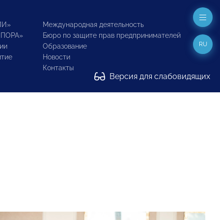
ИИ»
Международная деятельность
ОПОРА»
Бюро по защите прав предпринимателей
RU
ии
Образование
итие
Новости
Контакты
Версия для слабовидящих