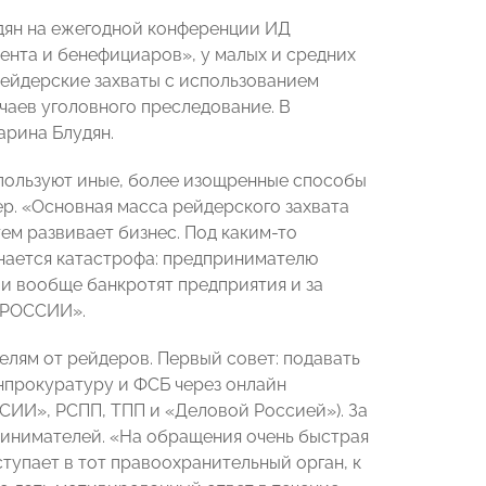
ян на ежегодной конференции ИД
нта и бенефициаров», у малых и средних
ейдерские захваты с использованием
учаев уголовного преследование. В
арина Блудян.
пользуют иные, более изощренные способы
ер. «Основная масса рейдерского захвата
тем развивает бизнес. Под каким-то
инается катастрофа: предпринимателю
ли вообще банкротят предприятия и за
Ы РОССИИ».
елям от рейдеров. Первый совет: подавать
нпрокуратуру и ФСБ через онлайн
СИИ», РСПП, ТПП и «Деловой Россией»). За
ринимателей. «На обращения очень быстрая
тупает в тот правоохранительный орган, к