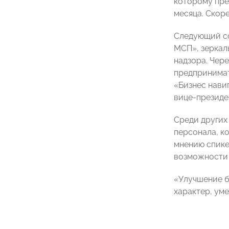
которому пре
месяца. Скоре
Следующий со
МСП», зеркал
надзора. Чер
предпринимат
«Бизнес нави
вице-презид
Среди других
персонала, к
мнению спикер
возможности 
«Улучшение б
характер, ум