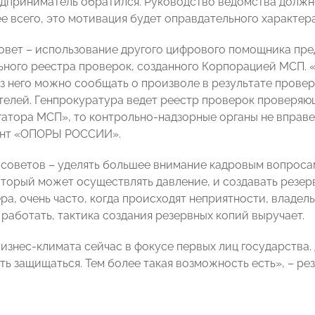
дприниматель обратился. Руководство ведомства должн
е всего, это мотивация будет оправдательного характера
вет – использование другого цифрового помощника пре
ьного реестра проверок, созданного Корпорацией МСП. «
ез него можно сообщать о произволе в результате провер
елей. Генпрокуратура ведет реестр проверок проверяющ
гатора МСП», то контрольно-надзорные органы не вправе
ент «ОПОРЫ РОССИИ».
 советов – уделять большее внимание кадровым вопросам
оторый может осуществлять давление, и создавать резер
а, очень часто, когда происходят неприятности, владель
работать, тактика создания резервных копий выручает.
изнес-климата сейчас в фокусе первых лиц государства.
еть защищаться. Тем более такая возможность есть», – р