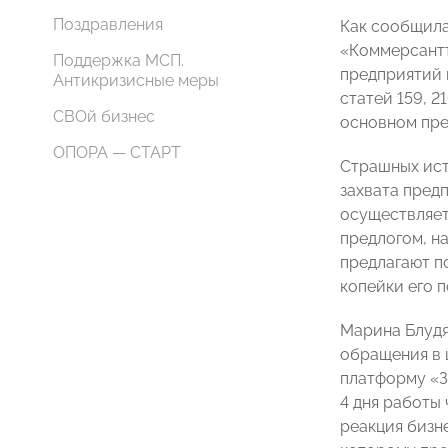
Поздравления
Как сообщил
«Коммерсантъ
Поддержка МСП.
предприятий 
Антикризисные меры
статей 159, 2
СВОй бизнес
основном пре
ОПОРА — СТАРТ
Страшных ист
захвата пред
осуществляетс
предлогом, н
предлагают п
копейки его 
Марина Блудя
обращения в 
платформу «З
4 дня работы
реакция бизн