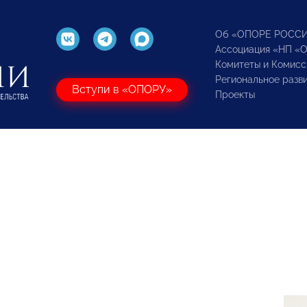
Об «ОПОРЕ РОСС
Ассоциация «НП «
Комитеты и Комисс
Региональное разв
Вступи в «ОПОРУ»
Проекты