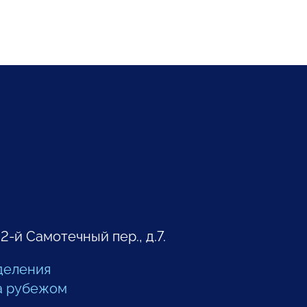
 2-й Самотечный пер., д.7.
деления
а рубежом