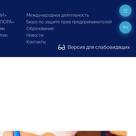
ИИ»
Международная деятельность
ОПОРА»
Бюро по защите прав предпринимателей
RU
ии
Образование
итие
Новости
Контакты
Версия для слабовидящих