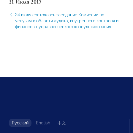
31 Июля 2017
24 июля состоялось заседание Комиссии по
услугам в области аудита, внутреннего контроля и
финансово-управленческого консультирования
Русский
English
中文