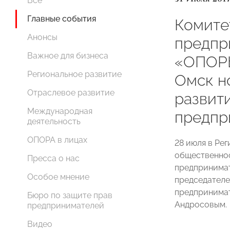
Все
Главные события
Комите
Анонсы
предпр
Важное для бизнеса
«ОПОР
Региональное развитие
Омск н
Отраслевое развитие
развит
Международная
предпр
деятельность
ОПОРА в лицах
28 июля в Ре
общественнос
Пресса о нас
предпринимат
Особое мнение
председателе
предпринима
Бюро по защите прав
Андросовым.
предпринимателей
Видео