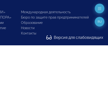
ИИ»
Международная деятельность
ОПОРА»
Бюро по защите прав предпринимателей
RU
ии
Образование
итие
Новости
Контакты
Версия для слабовидящих