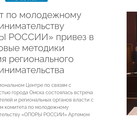
т по молодежному
инимательству
Ы РОССИИ» привез в
овые методики
ия регионального
инимательства
гиональном Центре по связям с
тью города Омска состоялась встреча
елей и региональных органов власти с
м комитета по молодежному
тельству «ОПОРЫ РОССИИ» Артемом