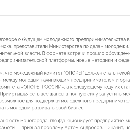
зговоре о будущем молодежного предпринимательства 
мска, представители Министерства по делам молодежи, 
нительной власти. В формате встречи прошло обсуждение
редпринимательской платформы, новые методики и феде
ом, что молодежный комитет "ОПОРЫ" должен стать некой
 между молодым начинающим предпринимателем и органа
омитета «ОПОРЫ РОССИИ», а к следующему году их стан
 Прииртышья есть все шансы в полную силу запустить ме
 возможное для поддержки молодежного предпринимател
гать молодым развивать свой бизнес.
ране есть моногорода, где функционирует предприятие-мо
 работы, ­– признал проблему Артем Андросов. – Значит,