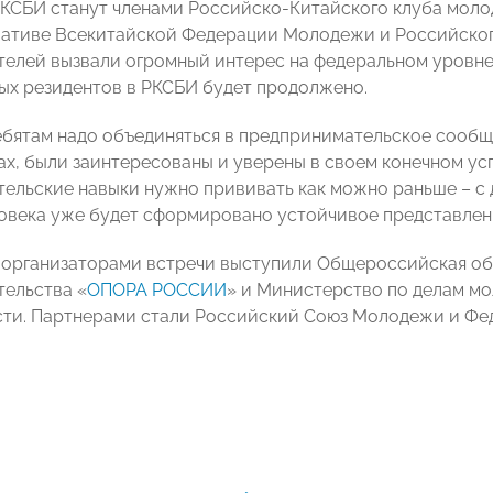
КСБИ станут членами Российско-Китайского клуба молод
иативе Всекитайской Федерации Молодежи и Российско
елей вызвали огромный интерес на федеральном уровне
ых резидентов в РКСБИ будет продолжено.
бятам надо объединяться в предпринимательское сообще
ах, были заинтересованы и уверены в своем конечном усп
ельские навыки нужно прививать как можно раньше – с до
овека уже будет сформировано устойчивое представление 
 организаторами встречи выступили Общероссийская об
ельства «
ОПОРА РОССИИ
» и Министерство по делам мо
ти. Партнерами стали Российский Союз Молодежи и Фед