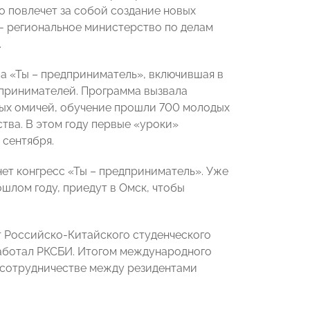
то повлечет за собой создание новых
и - региональное министерство по делам
.
а «Ты ­– предприниматель», включившая в
дпринимателей. Программа вызвала
дых омичей, обучение прошли 700 молодых
тва. В этом году первые «уроки»
 сентября.
ет конгресс «Ты – предприниматель». Уже
ошлом году, приедут в Омск, чтобы
кт Российско-Китайского студенческого
работал РКСБИ. Итогом международного
 сотрудничестве между резидентами