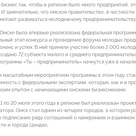
бизнес так, чтобы в регионе было много предприятий, э
 И замечательно, что омское правительство, в частност
могают развиваться молодежному предпринимательству
в Омске была впервые реализована федеральная программ
льный этап конкурса и проведение форума молодых пре
онанс и успех. В ней приняли участие более 2 000 моло
создано 72 субъекта малого и среднего предпринимательс
ограммы «Ты – предприниматель» начнутся уже в начале
м масштабным мероприятием программы в этом году стан
енность с федеральными экспертами, которые, как и в пр
воим опытом с начинающими омскими бизнесменами.
 1 по 20 июля этого года в регионе был реализован прое
атора. Омск стал одним из четырех городов, в котором 
о подписание ряда соглашений о намерениях и взаимном
ти и города Циндао.