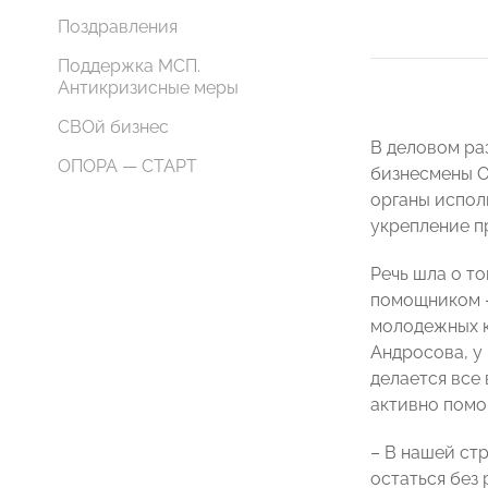
Поздравления
Поддержка МСП.
Антикризисные меры
СВОй бизнес
В деловом ра
ОПОРА — СТАРТ
бизнесмены О
органы испол
укрепление п
Речь шла о т
помощником –
молодежных к
Андросова, у
делается все
активно помо
– В нашей ст
остаться без