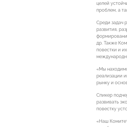
целей устойч
проблем, а т
Среди задач 
развития, ра
формирование
др. Также Ко
повестки и их
международну
«Мы находимс
реализации и
рынку и осно
Спикер подче
развивать эк
повестку уст
«Наш Комитет