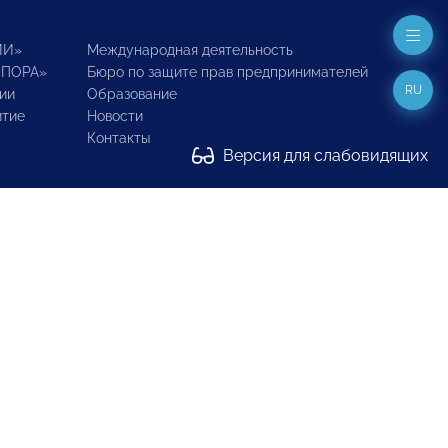
ИИ»
Международная деятельность
ОПОРА»
Бюро по защите прав предпринимателей
RU
ии
Образование
итие
Новости
Контакты
Версия для слабовидящих