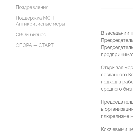
Поздравления
Поддержка МСП.
Антикризисные меры
В заседании 
СВОй бизнес
Председател
ОПОРА — СТАРТ
Председател
предпринимат
Открывая мер
созданного К
подход в раб
среднего биз
Председател
в организации
плюрализме м
Ключевыми це