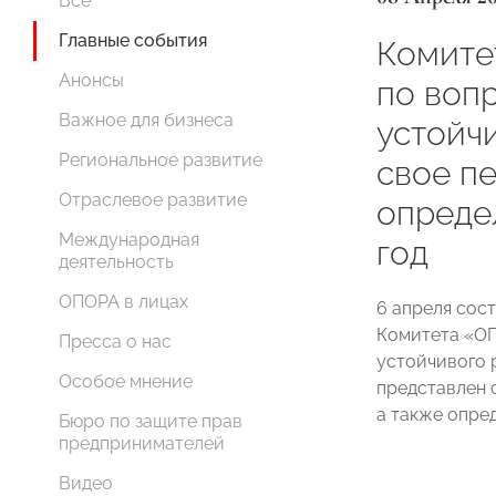
Все
Главные события
Комит
Анонсы
по воп
Важное для бизнеса
устойч
Региональное развитие
свое п
Отраслевое развитие
опреде
Международная
год
деятельность
ОПОРА в лицах
6 апреля сос
Комитета «О
Пресса о нас
устойчивого 
Особое мнение
представлен 
а также
опре
Бюро по защите прав
предпринимателей
Видео