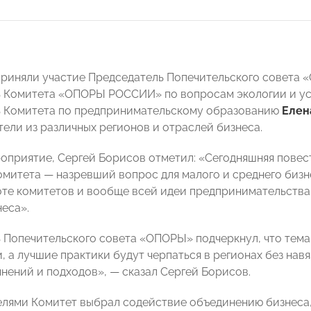
приняли участие
Председатель Попечительского совета
ь Комитета
«ОПОРЫ РОССИИ»
по вопросам экологии и у
ь Комитета по предпринимательскому образованию
Елен
ели из различных регионов и отраслей бизнеса.
оприятие, Сергей Борисов отметил: «
Сегодняшняя повес
омитета
—
назревший вопрос для малого и среднего биз
оте комитетов и вообще всей идеи предпринимательства 
неса».
ь
Попечительского совета «ОПОРЫ» подчеркнул
, что тем
, а лучшие практики будут черпаться в регионах без нав
нений и подходов»,
—
сказал Сергей Борисов.
лями Комитет выбрал содействие объединению бизнеса,