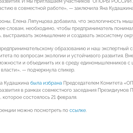
развития. И мы приглашаем участников "ОПОРЫ РОССИИ",
астию в совместной работе»,
— заключила
Яна Кудашкина
роны, Елена Ляпунцова добавила, что экологичность мы
 ее словам, необходимо, чтобы предприниматель понимал,
, выстраивать экомышление и создавать экосистему ок
предпринимательскому образованию и наш экспертный со
итета по вопросам экологии и устойчивого развития. В
можности и объединить их в среду единомышленников с
 власти»,
— подчеркнула спикер
.
а Кудашкина
была избрана
Председателем
Комитета «ОП
развития в рамках
совместного заседания Президиумов
, которое состоялось
21 февраля.
ренции можно посмотреть по
ссылке
.