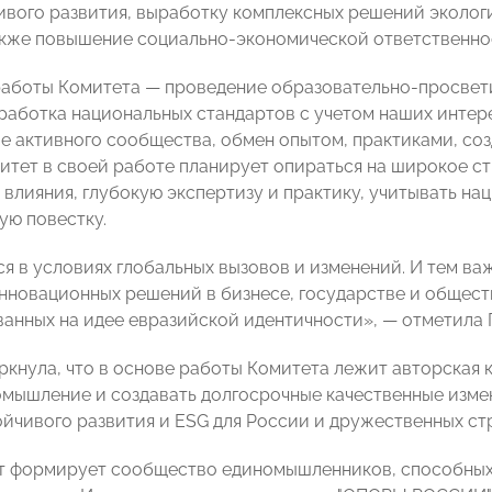
ивого развития, выработку комплексных решений эколог
акже повышение социально-экономической ответственно
работы Комитета
—
проведение образовательно-просвети
зработка национальных стандартов с учетом наших интер
 активного сообщества, обмен опытом, практиками, соз
митет в своей работе планирует опираться на широкое с
 влияния, глубокую экспертизу и практику, учитывать н
ю повестку.
я в условиях глобальных вызовов и изменений. И тем важ
нновационных решений в бизнесе, государстве и общест
ванных на идее евразийской идентичности»,
—
отметила 
ркнула, что в основе работы Комитета лежит авторская 
омышление и создавать долгосрочные качественные изме
ойчивого развития и ESG для России и дружественных ст
 формирует сообщество единомышленников, способных 