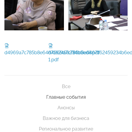
d4969a7c785b8e6467162459234b6ed8.pdf
d4969a7c785b8e6467162459234b6e
1.pdf
Все
Главные события
Анонсы
Важное для бизнеса
Региональное развитие