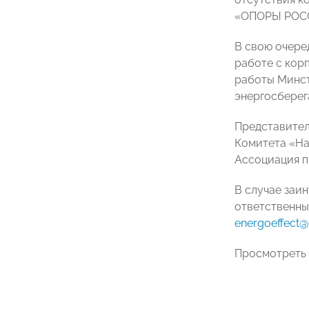
«ОПОРЫ РО
В свою очере
работе с кор
работы Минст
энергосберег
Представител
Комитета «На
Ассоциация п
В случае заи
ответственн
energoeffect
@
Просмотреть 