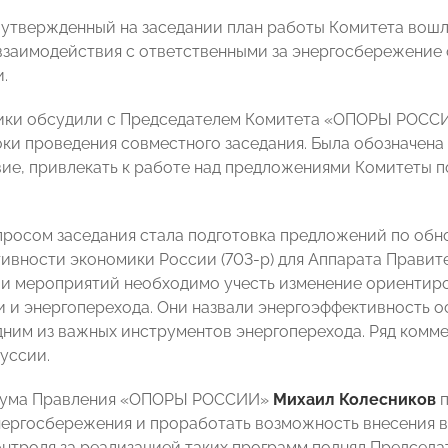
в утвержденный на заседании план работы Комитета вош
заимодействия с ответственными за энергосбережение
.
ики обсудили с Председателем Комитета «ОПОРЫ РОССИ
ки проведения совместного заседания. Была обозначен
ие, привлекать к работе над предложениями Комитеты п
росом заседания стала подготовка предложений по об
ивности экономики России (703-р) для Аппарата Правите
 мероприятий необходимо учесть изменение ориентиров
 и энергоперехода. Они назвали энергоэффективность 
дним из важных инструментов энергоперехода. Ряд комм
куссии.
иума Правления «ОПОРЫ РОССИИ»
Михаил Колесников
п
ергосбережения и проработать возможность внесения в
онтроля за реализацией таких программ поднял Председа