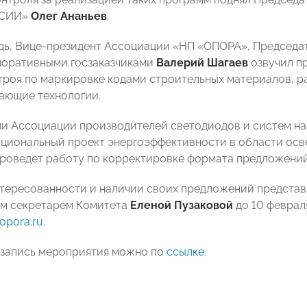
ССИИ»
Олег Ананьев
.
дь, Вице-президент Ассоциации «НП «ОПОРА», Председ
поративными госзаказчиками
Валерий Шагаев
озвучил п
роя по маркировке кодами строительных материалов, р
ающие технологии.
и Ассоциации производителей светодиодов и систем на
циональный проект энергоэффективности в области осв
роведет работу по корректировке формата предложений
нтересованности и наличии своих предложений представ
ым секретарем Комитета
Еленой Пузаковой
до 10 феврал
opora
.
ru
.
запись мероприятия можно по
ссылке
.