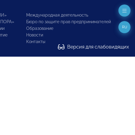
ИИ»
Международная деятельность
ОПОРА»
Бюро по защите прав предпринимателей
RU
ии
Образование
итие
Новости
Контакты
Версия для слабовидящих