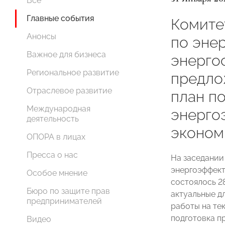
Все
Главные события
Комит
Анонсы
по эне
Важное для бизнеса
энерго
Региональное развитие
предло
Отраслевое развитие
план п
Международная
энерго
деятельность
эконом
ОПОРА в лицах
Пресса о нас
На заседани
энергоэффект
Особое мнение
состоялось 2
Бюро по защите прав
актуальные д
предпринимателей
работы на те
подготовка п
Видео