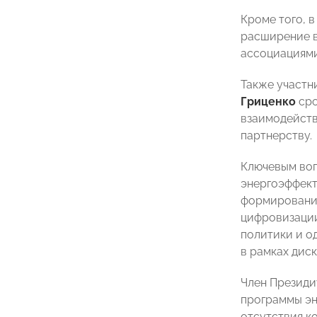
Кроме того, 
расширение в
ассоциациями
Также участн
Гриценко
сро
взаимодейств
партнерству.
Ключевым воп
энергоэффект
формировании
цифровизации
политики и о
в рамках дис
Член Презид
программы эн
отсутствия к