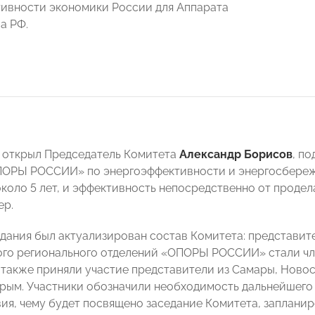
ивности экономики России для Аппарата
а РФ.
 открыл Председатель Комитета
Александр Борисов
, п
ПОРЫ РОССИИ» по энергоэффективности и энергосбереж
около 5 лет, и эффективность непосредственно от проде
ер.
едания был актуализирован состав Комитета: представи
го регионального отделений «ОПОРЫ РОССИИ» стали чле
также приняли участие представители из Самары, Ново
рым. Участники обозначили необходимость дальнейшего
ия, чему будет посвящено заседание Комитета, запланир