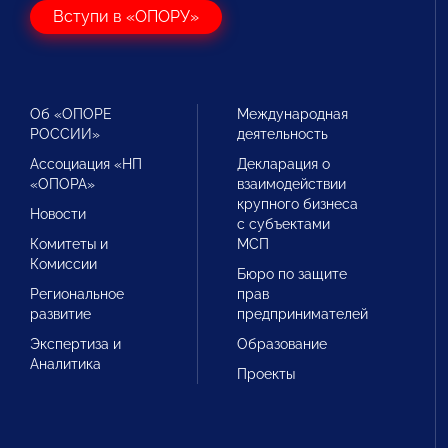
Вступи в «ОПОРУ»
Об «ОПОРЕ
Международная
РОССИИ»
деятельность
Ассоциация «НП
Декларация о
«ОПОРА»
взаимодействии
крупного бизнеса
Новости
с субъектами
Комитеты и
МСП
Комиссии
Бюро по защите
Региональное
прав
развитие
предпринимателей
Экспертиза и
Образование
Аналитика
Проекты