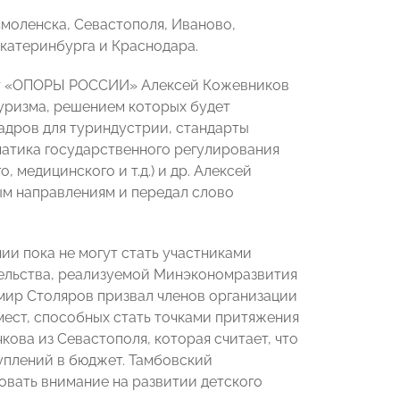
моленска, Севастополя, Иваново,
катеринбурга и Краснодара.
ент «ОПОРЫ РОССИИ» Алексей Кожевников
туризма, решением которых будет
кадров для туриндустрии, стандарты
матика государственного регулирования
 медицинского и т.д.) и др. Алексей
ым направлениям и передал слово
и пока не могут стать участниками
ельства, реализуемой Минэкономразвития
мир Столяров призвал членов организации
мест, способных стать точками притяжения
кова из Севастополя, которая считает, что
уплений в бюджет. Тамбовский
овать внимание на развитии детского