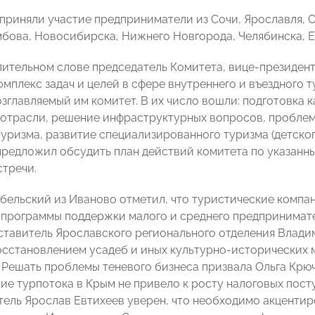
приняли участие предприниматели из Сочи, Ярославля, С
мбова, Новосибирска, Нижнего Новгорода, Челябинска, Е
пительном слове председатель Комитета, вице-презид
омплекс задач и целей в сфере внутреннего и въездного 
озглавляемый им комитет. В их число вошли: подготовка 
 отрасли, решение инфраструктурных вопросов, пробле
уризма, развитие специализированного туризма (детского,
редложил обсудить план действий комитета по указанн
стречи.
ельский из Иваново отметил, что туристические компани
программы поддержки малого и среднего предпринимат
ставитель Ярославского регионального отделения Влади
осстановлением усадеб и иных культурно-исторических 
. Решать проблемы теневого бизнеса призвала Ольга Крюч
ие турпотока в Крым не привело к росту налоговых пост
ель Ярослав Евтихеев уверен, что необходимо акцентир