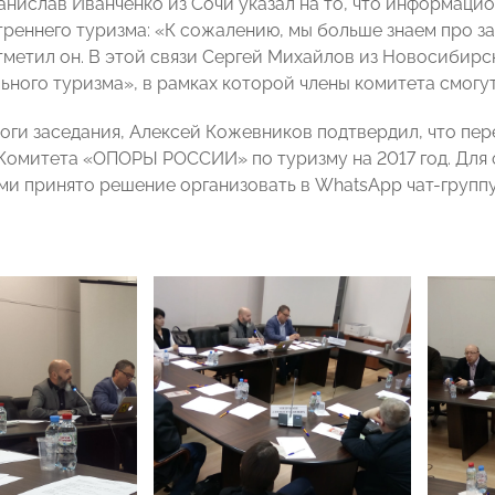
танислав Иванченко из Сочи указал на то, что информаци
треннего туризма: «К сожалению, мы больше знаем про з
отметил он. В этой связи Сергей Михайлов из Новосиби
ного туризма», в рамках которой члены комитета смогут 
оги заседания, Алексей Кожевников подтвердил, что пе
Комитета «ОПОРЫ РОССИИ» по туризму на 2017 год. Для
и принято решение организовать в WhatsApp чат-группу