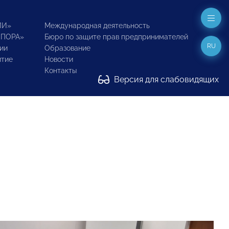
ИИ»
Международная деятельность
ОПОРА»
Бюро по защите прав предпринимателей
RU
ии
Образование
итие
Новости
Контакты
Версия для слабовидящих