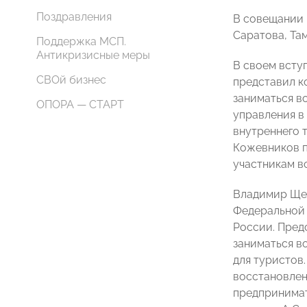
Поздравления
В совещании 
Саратова, Та
Поддержка МСП.
Антикризисные меры
В своем всту
СВОй бизнес
представил к
заниматься в
ОПОРА — СТАРТ
управления в
внутреннего т
Кожевников п
участникам в
Владимир Щеб
Федеральной 
России. Пред
заниматься в
для туристов
восстановлен
предпринимат