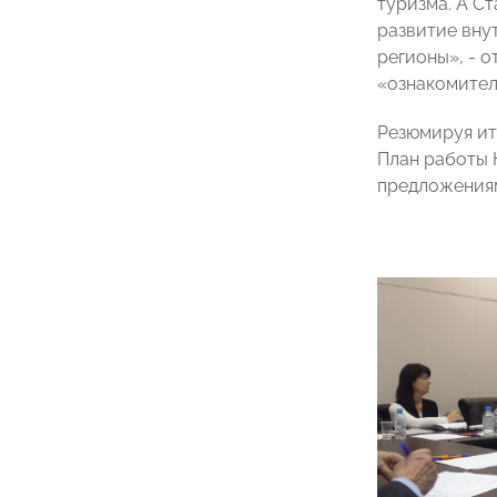
туризма. А С
развитие вну
регионы», - 
«ознакомитель
Резюмируя ит
План работы 
предложениям