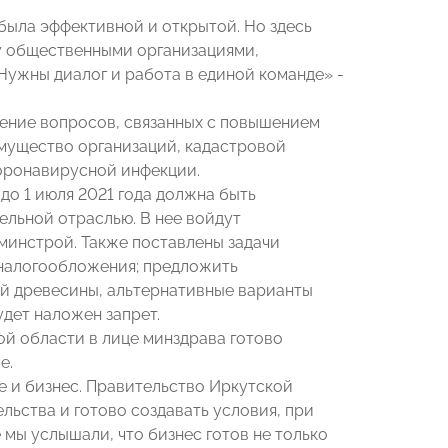
была эффективной и открытой. Но здесь
ду общественными организациями,
Нужны диалог и работа в единой команде» -
ение вопросов, связанных с повышением
имущество организаций, кадастровой
коронавирусной инфекции.
до 1 июля 2021 года должна быть
льной отраслью. В нее войдут
инстрой. Также поставлены задачи
налогообложения; предложить
ой древесины, альтернативные варианты
будет наложен запрет.
ой области в лице минздрава готово
е.
ле и бизнес. Правительство Иркутской
льства и готово создавать условия, при
 мы услышали, что бизнес готов не только