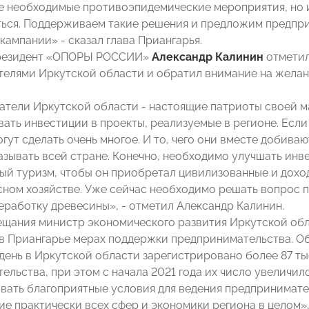
е необходимые противоэпидемические мероприятия, но 
ься. Поддерживаем такие решения и предложим предпр
кампании» - сказал глава Приангарья.
президент «ОПОРЫ РОССИИ»
Александр Калинин
отметил
елями Иркутской области и обратил внимание на желани
тели Иркутской области - настоящие патриоты своей ма
вать инвестиции в проекты, реализуемые в регионе. Если 
гут сделать очень многое. И то, чего они вместе добива
азывать всей стране. Конечно, необходимо улучшать инв
й туризм, чтобы он приобретал цивилизованные и дохо
сном хозяйстве. Уже сейчас необходимо решать вопрос
еработку древесины», - отметил Александр Калинин.
ещания министр экономического развития Иркутской об
в Приангарье мерах поддержки предпринимательства. О
день в Иркутской области зарегистрировано более 87 ты
льства, при этом с начала 2021 года их число увеличилос
вать благоприятные условия для ведения предпринимател
е практически всех сфер и экономики региона в целом»,