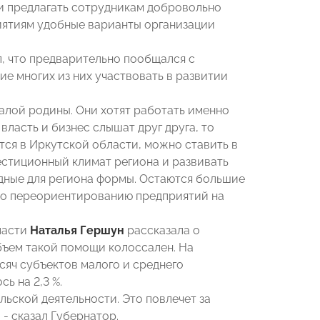
и предлагать сотрудникам добровольно
иятиям удобные варианты организации
, что предварительно пообщался с
е многих из них участвовать в развитии
лой родины. Они хотят работать именно
власть и бизнес слышат друг друга, то
ются в Иркутской области, можно ставить в
естиционный климат региона и развивать
дные для региона формы. Остаются большие
 по переориентированию предприятий на
ласти
Наталья Гершун
рассказала о
бъем такой помощи колоссален. На
сяч субъектов малого и среднего
ь на 2,3 %.
ьской деятельности. Это повлечет за
 - сказал Губернатор.