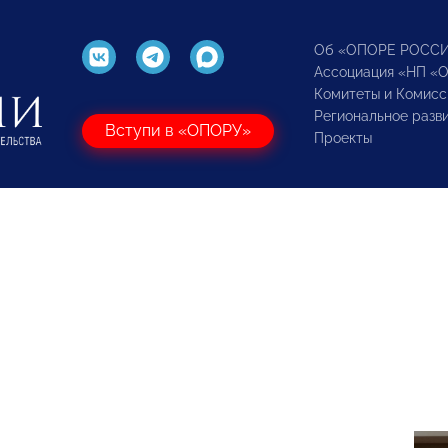
Об «ОПОРЕ РОСС
Ассоциация «НП «
Комитеты и Комисс
Региональное разв
Вступи в «ОПОРУ»
Проекты