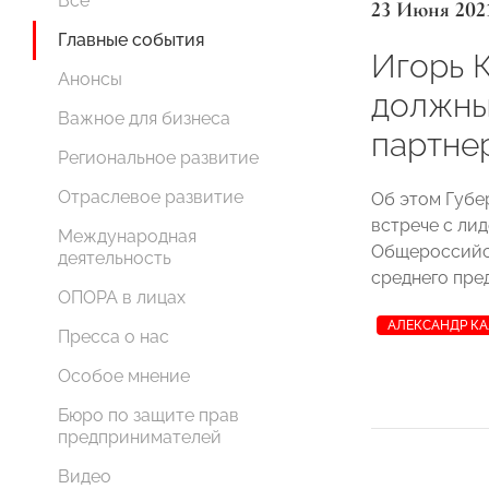
Все
23 Июня 202
Главные события
Игорь К
Анонсы
должны
Важное для бизнеса
партне
Региональное развитие
Отраслевое развитие
Об этом Губе
встрече с ли
Международная
Общероссийс
деятельность
среднего пр
ОПОРА в лицах
АЛЕКСАНДР К
Пресса о нас
Особое мнение
Бюро по защите прав
предпринимателей
Видео