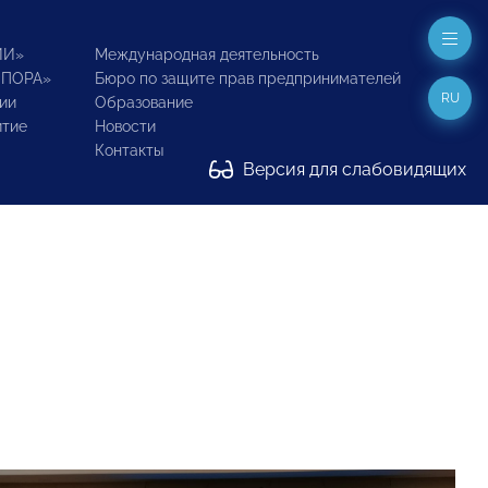
ИИ»
Международная деятельность
ОПОРА»
Бюро по защите прав предпринимателей
RU
ии
Образование
итие
Новости
Контакты
Версия для слабовидящих