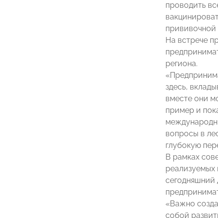
проводить вс
вакцинироват
прививочной 
На встрече 
предпринимат
региона.
«Предпринима
здесь, вклады
вместе они мо
пример и пок
международны
вопросы в ле
глубокую пер
В рамках сов
реализуемых 
сегодняшний 
предпринимате
«Важно созда
собой развити