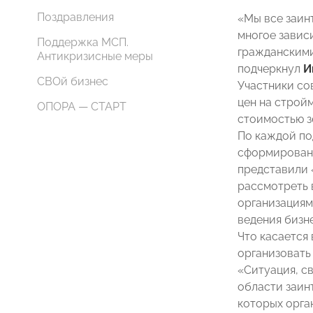
Поздравления
«Мы все заин
многое завис
Поддержка МСП.
гражданскими
Антикризисные меры
подчеркнул
И
СВОй бизнес
Участники со
цен на строй
ОПОРА — СТАРТ
стоимостью з
По каждой по
сформирована
представили 
рассмотреть
организациям
ведения бизне
Что касается
организовать
«Ситуация, св
области заин
которых орга