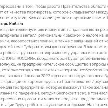
тересованы в том, чтобы работа Правительства области 
ит от качества партнерства, которое складывается меж
 институтами, бизнес-сообществом и органами власти. 
горь Кобзев
.
вещания выдвинули ряд инициатив, направленных на реш
материалы и металл, региональным законом о налоге на 
емли, лесовосстановлением, а также с вакцинацией от 
днятой теме Губернатором даны поручения. В частности, 
 рабочая группа по антикризисному управлению строите
«ОПОРЫ РОССИИ», координатором будет региональный м
 волнующие предпринимательское сообщество вопросы 
, которые сегодня занимаются экспортом необработанн
са, так как с 1 января 2022 года на вывоз круглого леса 
 вакцинации от коронавируса, то Правительство Иркутск
 ее для тех предприятий, которые выскажут такое желани
язанная с пандемией, сегодня беспокоит всех, в том чис
тересовано в развитии малого и среднего предпринимате
низации будут работать в условиях эпидемии. На встрече