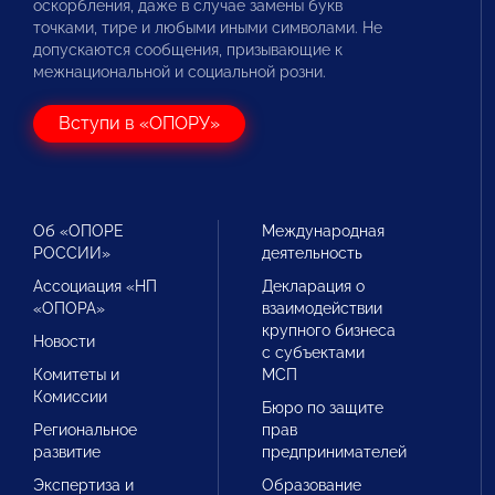
оскорбления, даже в случае замены букв
точками, тире и любыми иными символами. Не
допускаются сообщения, призывающие к
межнациональной и социальной розни.
Вступи в «ОПОРУ»
Об «ОПОРЕ
Международная
РОССИИ»
деятельность
Ассоциация «НП
Декларация о
«ОПОРА»
взаимодействии
крупного бизнеса
Новости
с субъектами
Комитеты и
МСП
Комиссии
Бюро по защите
Региональное
прав
развитие
предпринимателей
Экспертиза и
Образование