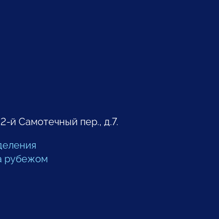
 2-й Самотечный пер., д.7.
деления
а рубежом