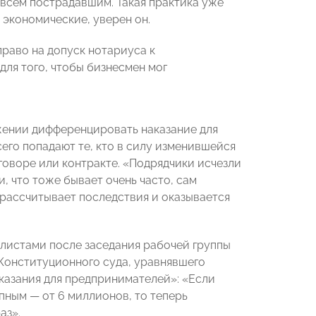
сем пострадавшим. Такая практика уже
 экономические, уверен он.
право на допуск нотариуса к
ля того, чтобы бизнесмен мог
ожении дифференцировать наказание для
его попадают те, кто в силу изменившейся
говоре или контракте. «Подрядчики исчезли
и, что тоже бывает очень часто, сам
 рассчитывает последствия и оказывается
листами после заседания рабочей группы
 Конституционного суда, уравнявшего
казания для предпринимателей»: «Если
пным — от 6 миллионов, то теперь
аз».