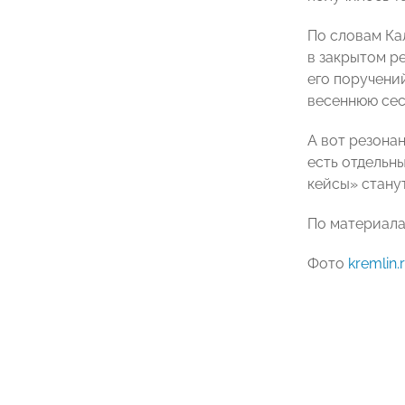
По словам Ка
в закрытом р
его поручени
весеннюю сес
А вот резона
есть отдельн
кейсы» станут
По материал
Фото
kremlin.