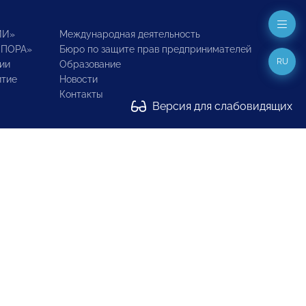
ИИ»
Международная деятельность
ОПОРА»
Бюро по защите прав предпринимателей
RU
ии
Образование
итие
Новости
Контакты
Версия для слабовидящих