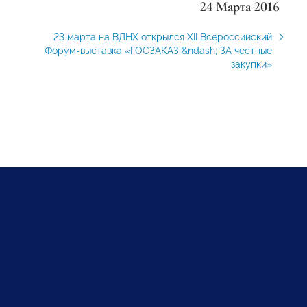
24 Марта 2016
23 марта на ВДНХ открылся XII Всероссийский
Форум-выcтавка «ГОСЗАКАЗ &ndash; ЗА честные
закупки»