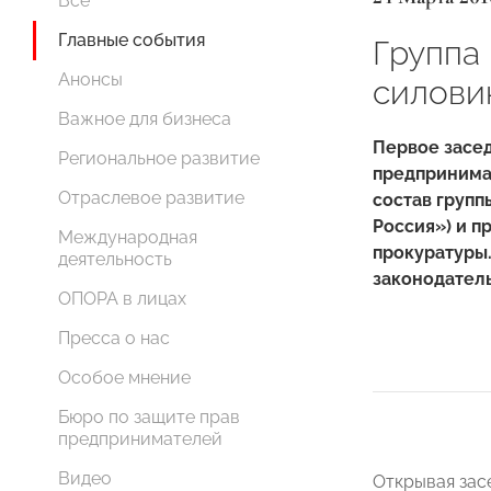
Все
Главные события
Группа
Анонсы
силови
Важное для бизнеса
Первое засед
Региональное развитие
предпринимат
Отраслевое развитие
состав груп
Россия») и п
Международная
прокуратуры.
деятельность
законодатель
ОПОРА в лицах
Пресса о нас
Особое мнение
Бюро по защите прав
предпринимателей
Видео
Открывая зас