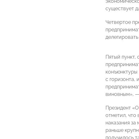
экономическо
существует д
Четвертое пр
предпринимат
делегировать
Пятый пункт,
предпринимат
конъюнктуры 
с горизонта, 
предпринимат
виновным», —
Президент «О
отметил, что
наказания за
раньше крупн
получилось та