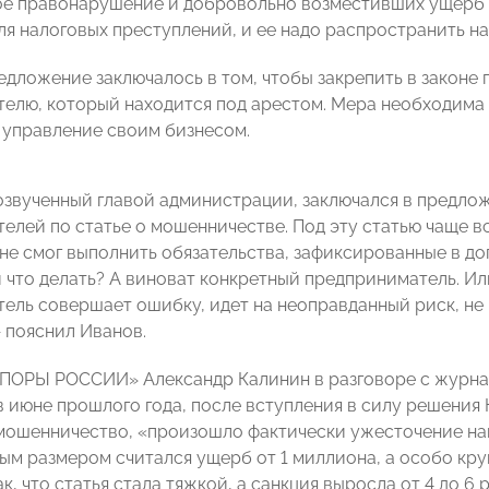
е правонарушение и добровольно возместивших ущерб в
ля налоговых преступлений, и ее надо распространить на
едложение заключалось в том, чтобы закрепить в законе 
елю, который находится под арестом. Мера необходима д
 управление своим бизнесом.
 озвученный главой администрации, заключался в предл
елей по статье о мошенничестве. Под эту статью чаще вс
не смог выполнить обязательства, зафиксированные в до
и что делать? А виноват конкретный предприниматель. Ил
ель совершает ошибку, идет на неоправданный риск, не
 пояснил Иванов.
ПОРЫ РОССИИ» Александр Калинин в разговоре с журна
 в июне прошлого года, после вступления в силу решения
 мошенничество, «произошло фактически ужесточение на
ым размером считался ущерб от 1 миллиона, а особо кру
к, что статья стала тяжкой, а санкция выросла от 4 до 6 р