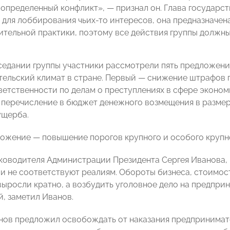
 определенный конфликт», — признал он. Глава государст
 для лоббирования чьих-то интересов, она предназначен
тельной практики, поэтому все действия группы должны
седании группы участники рассмотрели пять предложени
ельский климат в стране. Первый — снижение штрафов п
ветственности по делам о преступлениях в сфере эконом
 перечисление в бюджет денежного возмещения в разме
ущерба.
ожение — повышение порогов крупного и особого крупн
ководителя Администрации Президента Сергея Иванова, 
 и не соответствуют реалиям. Обороты бизнеса, стоимост
выросли кратно, а возбудить уголовное дело на предпри
й, заметил Иванов.
нов предложил освобождать от наказания предпринима