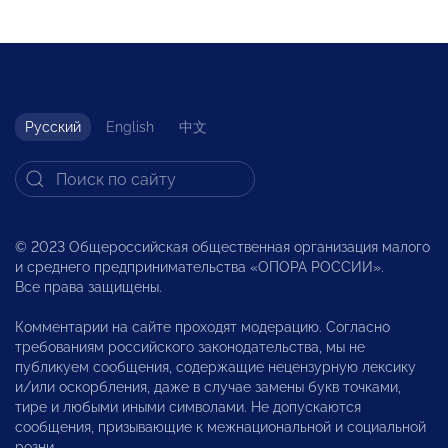
Русский
English
中文
© 2023 Общероссийская общественная организация малого
и среднего предпринимательства «ОПОРА РОССИИ».
Все права защищены.
Комментарии на сайте проходят модерацию. Согласно
требованиям российского законодательства, мы не
публикуем сообщения, содержащие нецензурную лексику
и/или оскорбления, даже в случае замены букв точками,
тире и любыми иными символами. Не допускаются
сообщения, призывающие к межнациональной и социальной
розни.