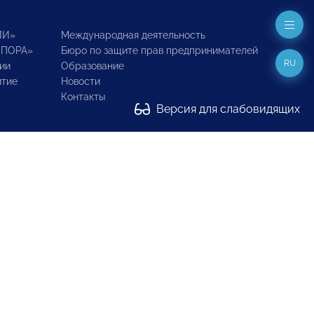
ИИ»
Международная деятельность
ОПОРА»
Бюро по защите прав предпринимателей
RU
ии
Образование
итие
Новости
Контакты
Версия для слабовидящих