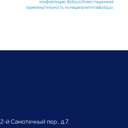
конференцию &ldquo;Инвестиционная
привлекательность муниципалитетов&rdquo;
 2-й Самотечный пер., д.7.