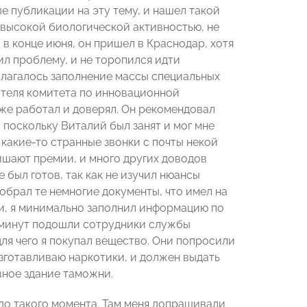
е публикации на эту тему, и нашел такой
т высокой биологической активностью, не
, в конце июня, он пришел в Краснодар, хотя
ил проблему, и не торопился идти
олагалось заполнение массы специальных
ителя комитета по инновационной
же работал и доверял. Он рекомендовал
поскольку Виталий был занят и мог мне
 какие-то странные звонки с почты некой
ишают премии, и много других доводов
 был готов, так как не изучил нюансы
обрал те немногие документы, что имел на
ги, я минимально заполнил информацию по
15 минут подошли сотрудники службы
для чего я покупал вещество. Они попросили
изготавливаю наркотики, и должен выдать
вное здание таможни.
 до такого момента. Там меня допрашивали