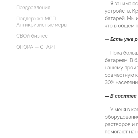
— Я занимаюс
Поздравления
устройств. К
батарей. Мы 
Поддержка МСП.
Антикризисные меры
что в общем 
СВОй бизнес
— Есть уже 
ОПОРА — СТАРТ
— Пока больш
батареям. В 
нашему произв
совместную к
30% населени
— В составе
— У меня в к
оборудование
растворов и 
помогают нан