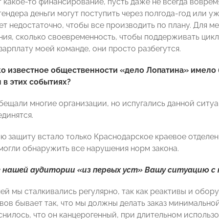
 какое-то финансирование, пусть даже не всегда вовремя
тендера деньги могут поступить через полгода-год или у
ет недостаточно, чтобы все производить по плану. Для м
ия, сколько своевременность, чтобы поддерживать цикл р
зарплату моей команде, они просто разбегутся.
о известное общественности «дело Лопатина» имело б
 в этих событиях?
бещали многие организации, но испугались данной ситуац
единятся.
мою защиту встало только Краснодарское краевое отдел
огли обнаружить все нарушения норм закона.
 нашей аудитории «из первых уст» Вашу ситуацию с
ней мы сталкивались регулярно, так как реактивы и обор
ивов бывает так, что мы должны делать заказ минимально
снилось, что он канцерогенный, при длительном использ