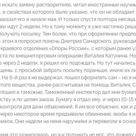
л искать замену растворителю, читал иностранные научны
, в свойствах которого было указано, что он не обладае
заказал его в начале мая. И только спустя полтора месяца
ки идут 2 недели. Но к тому моменту я уже частично реш
получать посылку. Тем более, что при оформлении предп
В этом я попросил помочь Дмитрия Самарского, руковод
 краевого отделения «Опоры России», с которым ранее у
ста по внешнеторговым операциям Виталия Катунина. Но 
 через 2 недели, я решил его подождать. Но тут начались
ины, с просьбой забрать посылку пораньше, иначе их л
На 6-й раз я не выдержал, пошел оформлять сам – но я не
того вещества, ранее рассчитывая на помощь Виталия. С
и пошел в таможню. Таможенный инспектор дал мне бума
тву и по целям заказа. Бумагу я отдал ему, и через 10-
онтроля для дачи объяснений. Я им все объяснил, как и 
 через некоторое время предъявили обвинение, якобы я 
ников. Они надели на меня наручники и перевезли в осно
еня это шокировало, но я и подумать не мог, что доживу