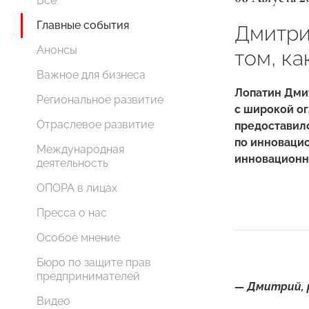
Все
Главные события
Дмитри
Анонсы
том, ка
Важное для бизнеса
Лопатин Дмит
Региональное развитие
с широкой о
Отраслевое развитие
предоставил
по инновацио
Международная
инновационн
деятельность
ОПОРА в лицах
Пресса о нас
Особое мнение
Бюро по защите прав
предпринимателей
— Дмитрий, 
Видео