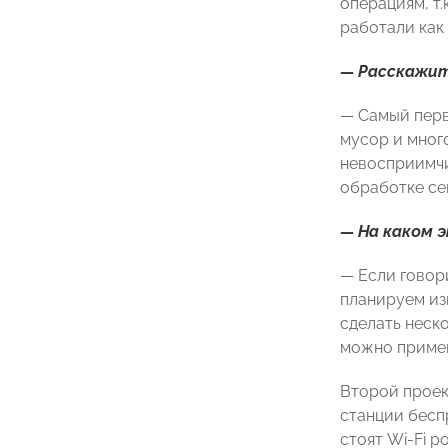
операциям, т.
работали как 
— Расскажит
— Самый перв
мусор и мног
невосприимчи
обработке се
— На каком 
— Если говор
планируем из
сделать неско
можно примен
Второй проек
станции бесп
стоят Wi-Fi р