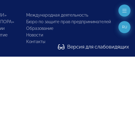
ИИ»
Международная деятельность
ОПОРА»
Бюро по защите прав предпринимателей
RU
ии
Образование
итие
Новости
Контакты
Версия для слабовидящих