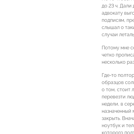
до 23 ч. Дали
адвокату выго
подписям, пре
слышал о таки
случаи летал
Потому мне со
четко пропис
несколько раз
Где-то полто
образцов сол
о том, стоит 
перевезти люд
недели, в сер
назначенный м
закрыть. Внач
ноутбук и те
которого подт