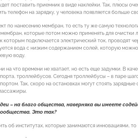
удет поставить приемник в виде наклейки. Так, плюсы оч
ить телефон на зарядку, у человека появляется больше св
ект по нанесению мембран, то есть ту же самую техноло
 мембран, которые потом можно применять для очистки л
к которым подключается электрический ток, проводят чер
уется вода с низким содержанием солей, которую можно 
евую воду.
и на что времени не хватает, но есть еще задумки. В кач
орта, троллейбусов. Сегодня троллейбусы – в паре шагов
портом. Так, скоро на остановках могут стоять зарядные
 пассажиры.
идеи – на благо общества, наверняка вы имеете сод
сообщества. Это так?
ть об институтах, которые занимаются инновациями, то в