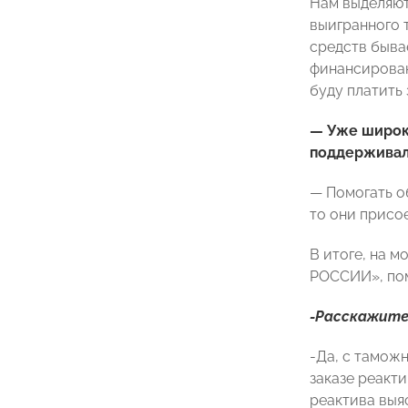
Нам выделяют
выигранного 
средств быва
финансирован
буду платить 
— Уже широк
поддерживал
— Помогать о
то они присо
В итоге, на 
РОССИИ», пом
-Расскажите
-Да, с тамож
заказе реакт
реактива выя