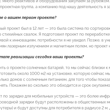
к. много реактивов и оборудования закупаем за рубежом.
проектная группа, а компанию под нашу деятельность я з
е о вашем первом проекте?
ый проект был в 12 лет — это была система по сортиров
о стихийных свалок. Я подготовил проект по переработке
вой к инновациям, потребности я не увидел. Позже, в у
мян лазерным излучением и магнитным полем, но проект 
этапе реализации сегодня ваши проекты?
ить о проекте солнечных батарей, то мы сейчас близки 
готовить около 1000 м2 на установке, которую сейчас мы
лько домов с солнечным питанием, для того чтобы показа
ять. Покажем во сколько это обходится и срок окупаемо
т по зарядке для мобильных устройств — это более инфр
роводной зарядки будут расположены в общественных ме
оутеры) и будут доступны для потребителя в радиусе 2 м