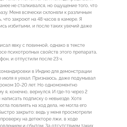
анее не сталкивался, но ощущение того, что
азу. Меня всячески склоняли к различным
 что закроют на 48 часов в камере. Я
лись избитыми, и после таких увечий даже
исал явку с повинной, однако в тексте
урсе психотропных свойств этого препарата,
фон, и отпустили после 23 ч.
 командировки в Индию для демонстрации
е июля я уехал. Признаюсь, даже подумывал
 сроком 10-20 лет. Но одномоментно
я, конечно, вернулся. И где-то через 2
и написать подписку о невыезде. Хотя
гла повлиять на ход дела, не могла его
 быстро закрыто: ведь у меня просмотрели
проверку на детекторе лжи, в ходе
отовлением и сбытом. За отсутствием таких