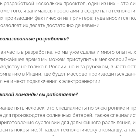
ь разработкой нескольких проектов, один из них – это 
роме того, я занимаюсь проектами в сфере нанотехнологи
их производим фактически на принтере: туда вносится п
позволяет их делать достаточно дешевыми.
реализованные разработки?
ая часть в разработке, но мы уже сделали много опытных
ближайшее время мы можем приступить к мелкосерийному
одству не только в России, но и за рубежом, в частност
омпанию в Индии, где будет массово производиться данн
я не имеют подключения к электроэнергии.
 какой команды вы работаете?
оманде пять человек: это специалисты по электронике и
 для производства солнечных батарей, также специалис
приготовление суспензии для дальнейшего распыления, и
осить покрытие. Я назвал технологическую команду, а т