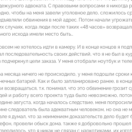
 дежурного адвоката. С правовыми вопросами я никогда р
дно, чтобы на меня завели уголовное дело, сложилось ср
дъявляли обвинения в мой адрес. Потом начали угрожать,
х случаях, когда люди после таких «48 часов» возвраща
ьного исхода имели место быть…
всем не хотелось идти в камеру. И в конце концов я подп
ал последовательность своих действий, что я не был в к
 подчеркнул цели заказа. У меня отобрали ноутбук и теле
ра месяца ничего не происходило, у меня подошли сроки
нечных батарей. Как и было запланировано ранее, в конц
ли возвращаться, т.к. понимал, что это обвинение грозит
ей и работу всего проекта туда было невозможно, потому 
едине августа, когда началось следствие, меня попросил
не следователь была адекватным человеком, но она не мо
але я думал, что за неимением доказательств дело будет
лефон, провели обыск дома. также я добровольно прошел 
вердилось, что я никак не связан с наркотиками, их изг