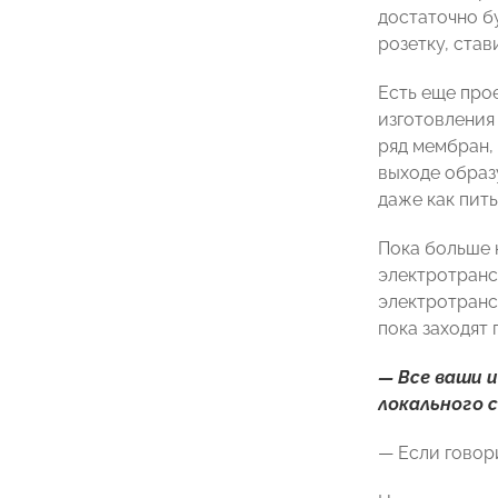
достаточно б
розетку, став
Есть еще про
изготовления
ряд мембран, 
выходе образ
даже как пить
Пока больше н
электротрансп
электротранс
пока заходят
— Все ваши 
локального 
— Если говори