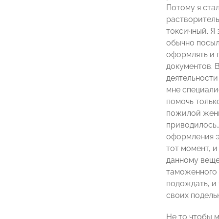
Потому я ста
растворитель
токсичный. Я 
обычно посыл
оформлять и 
документов. 
деятельности
мне специали
помочь только
пожилой женщ
приводилось… 
оформления э
тот момент, 
данному вещес
таможенного к
подождать, и
своих подель
Не то чтобы м