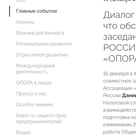
Все
Главные события
Диалог
Анонсы
что об
Важное для бизнеса
заседа
Региональное развитие
РОССИИ
Отраслевое развитие
«ОПОРА
Международная
деятельность
16 декабря в
совместное 
ОПОРА в лицах
Ассоциации 
Пресса о нас
России
Дани
Налоговой сл
Особое мнение
взаимодейств
Бюро по защите прав
подготовка м
предпринимателей
изменениям 2
работа Общес
Видео