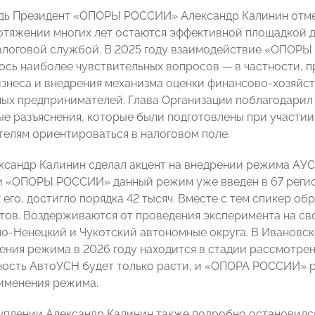
дь Президент «ОПОРЫ РОССИИ» Александр Калинин отмет
отяжении многих лет остаются эффективной площадкой 
алоговой службой. В 2025 году взаимодействие «ОПОР
ось наиболее чувствительных вопросов — в частности, 
знеса и внедрения механизма оценки финансово-хозяйст
ых предпринимателей. Глава Организации поблагодарил
е разъяснения, которые были подготовлены при участии
елям ориентироваться в налоговом поле.
ксандр Калинин сделал акцент на внедрении режима АУС
 «ОПОРЫ РОССИИ» данный режим уже введен в 67 регион
его, достигло порядка 42 тысяч. Вместе с тем спикер об
ктов. Воздерживаются от проведения эксперимента на св
ло-Ненецкий и Чукотский автономные округа. В Ивановск
ения режима в 2026 году находится в стадии рассмотрен
ость АвтоУСН будет только расти, и «ОПОРА РОССИИ» 
именения режима.
уплении Александр Калинин также подробно остановился