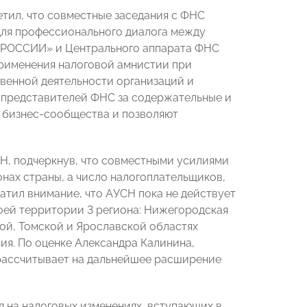
ил, что совместные заседания с ФНС
для профессионального диалога между
Ы РОССИИ» и Центрального аппарата ФНС
применения налоговой амнистии при
венной деятельности организаций и
 представителей ФНС за содержательные и
 бизнес-сообщества и позволяют
Н, подчеркнув, что совместными усилиями
ах страны, а число налогоплательщиков,
ратил внимание, что АУСН пока не действует
оей территории 3 региона: Нижегородская
ой, Томской и Ярославской областях
ия. По оценке Александра Калинина,
рассчитывает на дальнейшее расширение
 на налоговых изменениях, вступающих в