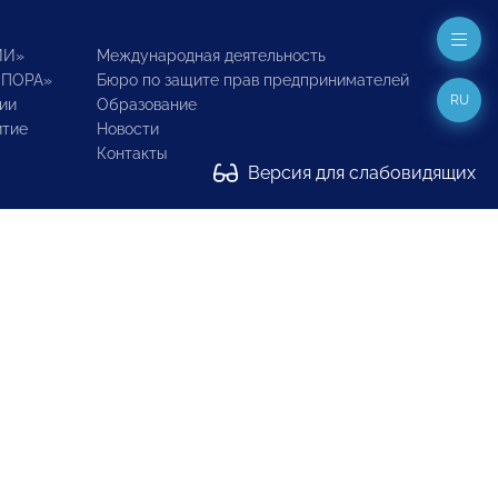
ИИ»
Международная деятельность
ОПОРА»
Бюро по защите прав предпринимателей
RU
ии
Образование
итие
Новости
Контакты
Версия для слабовидящих