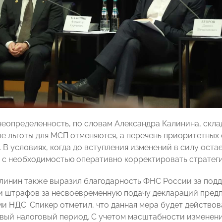
неопределенность, по словам Александра Калинина, склад
е льготы для МСП отменяются, а перечень приоритетных о
. В условиях, когда до вступления изменений в силу ост
 с необходимостью оперативно корректировать стратеги
линин также выразил благодарность ФНС России за п
 штрафов за несвоевременную подачу деклараций пред
и НДС. Спикер отметил, что данная мера будет действова
рвый налоговый период. С учетом масштабности изменен