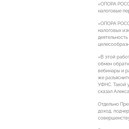
«ОПОРА РОСС
налоговые пе
«ОПОРА РОСС
налоговых из
деятельность
целесообразн
«В этой рабо
обмен обратн
вебинары и р
же разъяснит
УФНС. Такой 
сказал Алекс
Отдельно Пре
доход, подче
совершенству