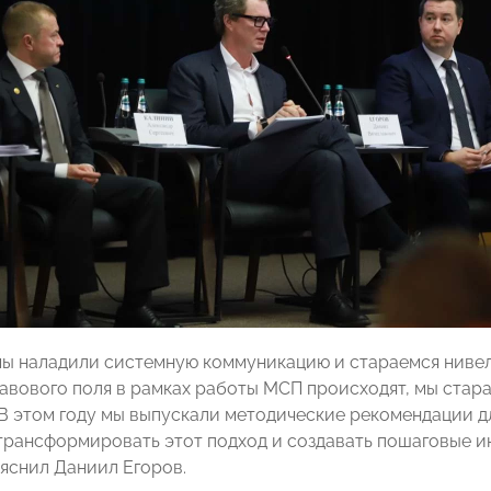
мы наладили системную коммуникацию и стараемся нивел
авового поля в рамках работы МСП происходят, мы стар
 В этом году мы выпускали методические рекомендации д
рансформировать этот подход и создавать пошаговые ин
ояснил Даниил Егоров.