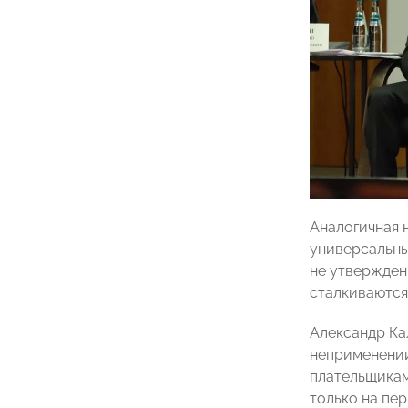
Аналогичная 
универсальны
не утвержден
сталкиваются
Александр Ка
неприменении
плательщикам
только на пе