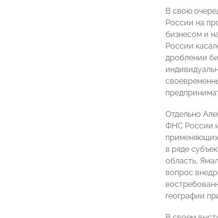
В свою очере
России на пр
бизнесом и н
России касал
дроблении би
индивидуальн
своевременны
предпринимат
Отдельно Але
ФНС России и
применяющих 
в ряде субъе
область, Яма
вопрос внедр
востребованн
географии пр
В своем выст