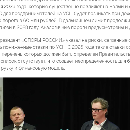
ря 2026 года, которые существенно повлияют на малый и 
С для предпринимателей на УСН будет возникать при дох
 порога в 60 млн рублей. В дальнейшем лимит продолжит
рублей в 2028 году. Аналогичные пороги предусмотрены и
Президент «ОПОРЫ РОССИИ» указал на риски, связанные 
ь пониженные ставки по УСН. С 2026 года такие ставки с
, перечень которых должен быть определен Правительств
список отсутствует, что создает неопределенность для 
грузку и финансовую модель.