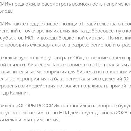
ИИ» предложила рассмотреть возможность неприменени
риоды.
ИИ» также поддерживает позицию Правительства о нео
менений с точки зрения их влияния на добросовестную к
 субъектов МСП и доходы бюджетной системы. По мнению
о проводить ежеквартально, в разрезе регионов и отрас
те ключевую роль могут сыграть Общественные советы п
ой связью с бизнесом. Также совместно с Центральным
азъяснительные мероприятия для бизнеса по налоговым 
ельные мероприятия на базе региональных отделений “
уровень взаимодействия позволяет налаживать прямой ко
андр Калинин.
зидент «ОПОРЫ РОССИИ» остановился на вопросе будущ
ркнув, что эксперимент по НПД действует до конца 2028 
я механизмы применения.