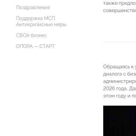
также предло
Поздравления
совершенство
Поддержка МСП.
Антикризисные меры
СВОй бизнес
ОПОРА — СТАРТ
Обращаясь к 
диалога с би
администриро
2026 года, Д
этом году и 