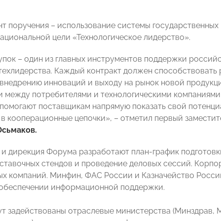
нт поручения – использование системы государственных 
ациональной цели «Технологическое лидерство».
упок – один из главных инструментов поддержки россий
техлидерства. Каждый контракт должен способствовать 
внедрению инноваций и выходу на рынок новой продукц
 между потребителями и технологическими компаниями.
помогают поставщикам напрямую показать свой потенци
 в кооперационные цепочки», – отметил первый замести
Осьмаков
.
и дирекция Форума разработают план-график подготовк
ставочных стендов и проведение деловых сессий. Корп
х компаний. Минфин, ФАС России и Казначейство Росси
 обеспечении информационной поддержки.
ут задействованы отраслевые министерства (Минздрав,