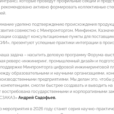
интранс), которые проведут профильные секции и предст
 рекомендовано активно формировать коллективные сте
ей.
имание уделено подтверждению происхождения продукц
вития совместно с Минпромторгом, Минфином, Казначе
рации создадут консультационные пункты для поставщико
И», презентуют успешные практики интеграции в произ
 наша задача – насытить деловую программу Форума-в
чая реверс-инжиниринг, промышленный дизайн и подгото
 поддержке Минпромторга цифровой инжиниринговой пл
ежду образовательными и научными организациями, ко
роизводственными предприятиями. Мы делам это, чтобы 
компетенциям, смогли быстрее создавать и выводить н
т востребована государственными и корпоративными зак
ОСЗАКАЗ»
Андрей Садофьев.
 мероприятия в 2026 году станет серия научно-практич