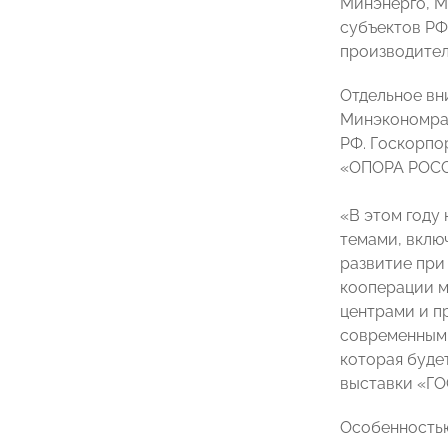
Минэнерго, М
субъектов РФ
производител
Отдельное вн
Минэкономраз
РФ. Госкорпо
«ОПОРА РОССИ
«В этом году
темами, вклю
развитие при
кооперации м
центрами и п
современным 
которая буде
выставки «Г
Особенностью