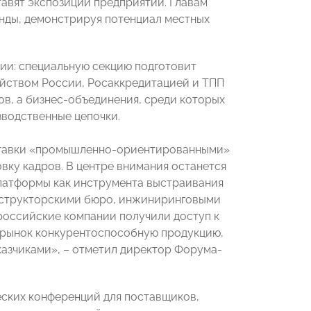
авят экспозиции предприятий. Главам
нды, демонстрируя потенциал местных
ии: специальную секцию подготовит
йством России, Росаккредитацией и ТПП
в, а бизнес-объединения, среди которых
водственные цепочки.
ыставки «промышленно-ориентированными»
вку кадров. В центре внимания останется
атформы как инструмента выстраивания
нструкторскими бюро, инжиниринговыми
российские компании получили доступ к
а рынок конкурентоспособную продукцию,
азчиками», – отметил директор Форума-
еских конференций для поставщиков,