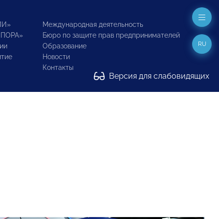
ИИ»
Международная деятельность
ОПОРА»
Бюро по защите прав предпринимателей
RU
ии
Образование
итие
Новости
Контакты
Версия для слабовидящих