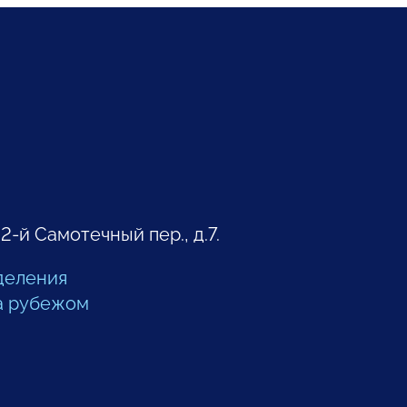
 2-й Самотечный пер., д.7.
деления
а рубежом