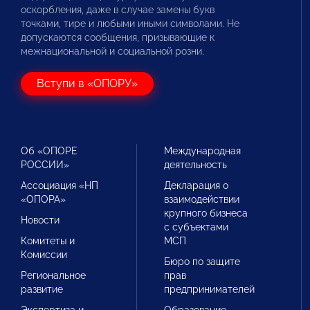
оскорбления, даже в случае замены букв
точками, тире и любыми иными символами. Не
допускаются сообщения, призывающие к
межнациональной и социальной розни.
Вступи в «ОПОРУ»
Об «ОПОРЕ
Международная
РОССИИ»
деятельность
Ассоциация «НП
Декларация о
«ОПОРА»
взаимодействии
крупного бизнеса
Новости
с субъектами
Комитеты и
МСП
Комиссии
Бюро по защите
Региональное
прав
развитие
предпринимателей