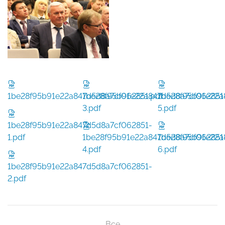
1be28f95b91e22a847d5d8a7cf062851.pdf
1be28f95b91e22a847d5d8a7cf062851
1be28f95b91e22a
3.pdf
5.pdf
1be28f95b91e22a847d5d8a7cf062851-
1.pdf
1be28f95b91e22a847d5d8a7cf062851
1be28f95b91e22a
4.pdf
6.pdf
1be28f95b91e22a847d5d8a7cf062851-
2.pdf
Все