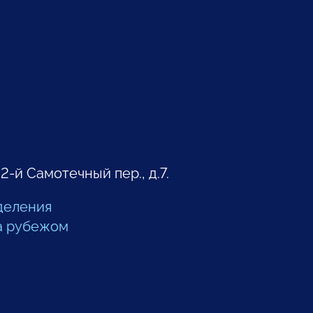
 2-й Самотечный пер., д.7.
деления
а рубежом