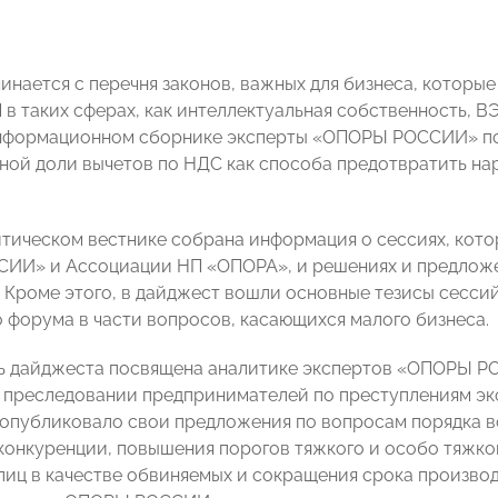
инается с перечня законов, важных для бизнеса, которые
 в таких сферах, как интеллектуальная собственность, В
информационном сборнике эксперты «ОПОРЫ РОССИИ» по
сной доли вычетов по НДС как способа предотвратить на
итическом вестнике собрана информация о сессиях, кот
И» и Ассоциации НП «ОПОРА», и решениях и предложен
 Кроме этого, в дайджест вошли основные тезисы сесси
 форума в части вопросов, касающихся малого бизнеса.
ь дайджеста посвящена аналитике экспертов «ОПОРЫ РО
 преследовании предпринимателей по преступлениям эк
опубликовало свои предложения по вопросам порядка во
конкуренции, повышения порогов тяжкого и особо тяжко
лиц в качестве обвиняемых и сокращения срока произво