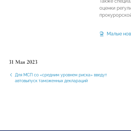
Также специа
оценки регул
прокурорской
Малые нов
31 Мая 2023
Для МСП со «средним уровнем риска» введут
автовыпуск таможенных деклараций