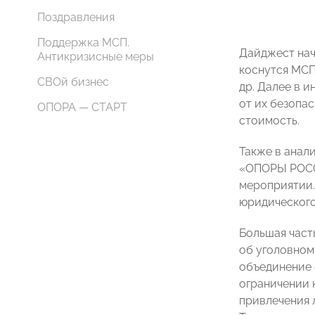
Поздравления
Поддержка МСП.
Дайджест нач
Антикризисные меры
коснутся МСП
СВОй бизнес
др. Далее в 
от их безопа
ОПОРА — СТАРТ
стоимость.
Также в анал
«ОПОРЫ РОССИ
мероприятии.
юридического
Большая част
об уголовном
объединение 
ограничении 
привлечения 