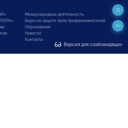
ИИ»
Международная деятельность
ОПОРА»
Бюро по защите прав предпринимателей
RU
ии
Образование
итие
Новости
Контакты
Версия для слабовидящих