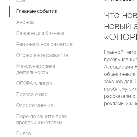
Все
Главные события
Что нов
Анонсы
новый 
Важное для бизнеса
«ОПОР
Региональное развитие
Главной темо
Отраслевое развитие
прозвучавши
Международная
Ассоциации Н
деятельность
объединения 
законов для 
ОПОРА в лицах
проблему сил
Пресса о нас
рассказали о
рекламы и мн
Особое мнение
Бюро по защите прав
предпринимателей
Видео