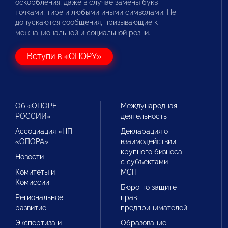
оскорбления, даже в случае замены букв
точками, тире и любыми иными символами. Не
допускаются сообщения, призывающие к
межнациональной и социальной розни.
Вступи в «ОПОРУ»
Об «ОПОРЕ
Международная
РОССИИ»
деятельность
Ассоциация «НП
Декларация о
«ОПОРА»
взаимодействии
крупного бизнеса
Новости
с субъектами
Комитеты и
МСП
Комиссии
Бюро по защите
Региональное
прав
развитие
предпринимателей
Экспертиза и
Образование