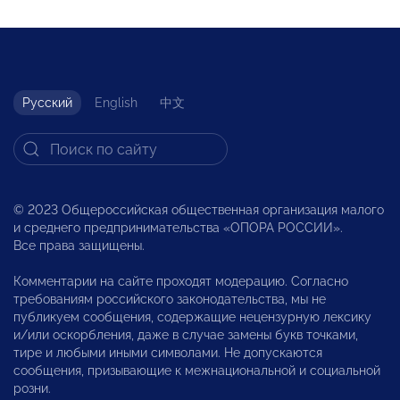
Русский
English
中文
© 2023 Общероссийская общественная организация малого
и среднего предпринимательства «ОПОРА РОССИИ».
Все права защищены.
Комментарии на сайте проходят модерацию. Согласно
требованиям российского законодательства, мы не
публикуем сообщения, содержащие нецензурную лексику
и/или оскорбления, даже в случае замены букв точками,
тире и любыми иными символами. Не допускаются
сообщения, призывающие к межнациональной и социальной
розни.